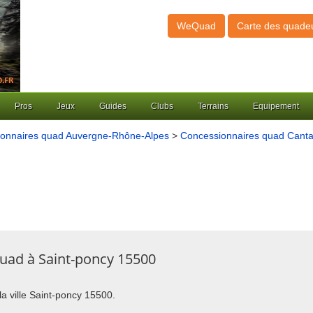
WeQuad
Carte des quade
Pros
Jeux
Guides
Clubs
Terrains
Equipement
onnaires quad Auvergne-Rhône-Alpes
>
Concessionnaires quad Canta
uad à Saint-poncy 15500
la ville Saint-poncy 15500.