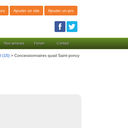
urs
Ajouter un site
Ajouter un pro
Nos services
Forum
Contact
l (15)
> Concessionnaires quad Saint-poncy