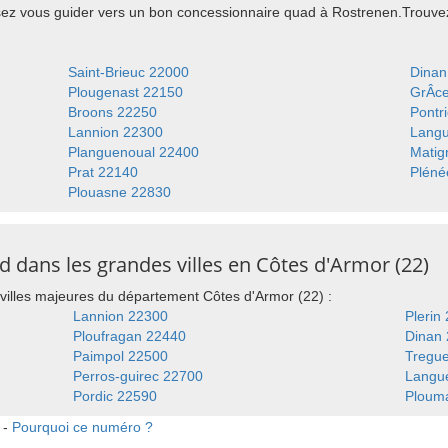
ssez vous guider vers un bon concessionnaire quad à Rostrenen.Trouv
Saint-Brieuc 22000
Dinan
Plougenast 22150
GrÂc
Broons 22250
Pontr
Lannion 22300
Lang
Planguenoual 22400
Matig
Prat 22140
Pléné
Plouasne 22830
 dans les grandes villes en Côtes d'Armor (22)
villes majeures du département Côtes d'Armor (22) :
Lannion 22300
Plerin
Ploufragan 22440
Dinan
Paimpol 22500
Tregu
Perros-guirec 22700
Langu
Pordic 22590
Ploum
 -
Pourquoi ce numéro ?