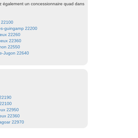
ez également un concessionnaire quad dans
 22100
es-guingamp 22200
ieux 22260
ueux 22360
non 22550
e-Jugon 22640
 22190
 22100
eux 22950
eux 22360
agoar 22970