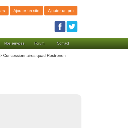
urs
Ajouter un site
Ajouter un pro
Nos services
Forum
Contact
> Concessionnaires quad Rostrenen