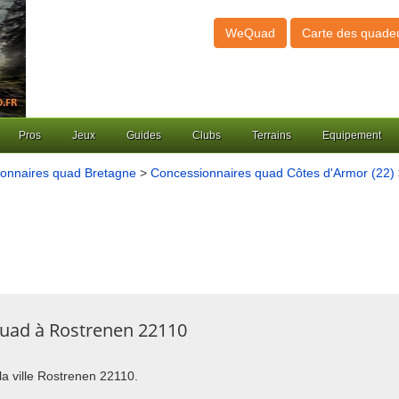
WeQuad
Carte des quade
Pros
Jeux
Guides
Clubs
Terrains
Equipement
onnaires quad Bretagne
>
Concessionnaires quad Côtes d'Armor (22)
quad à Rostrenen 22110
la ville Rostrenen 22110.