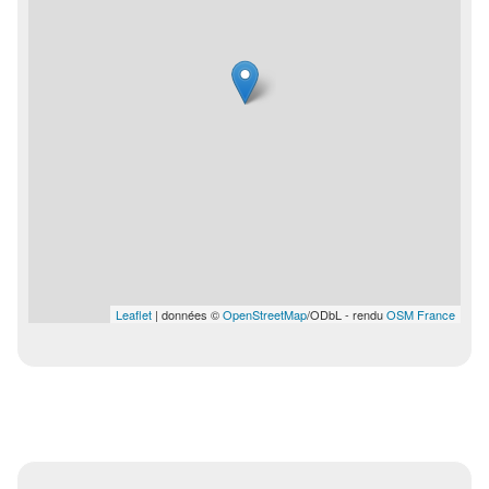
Leaflet
| données ©
OpenStreetMap
/ODbL - rendu
OSM France