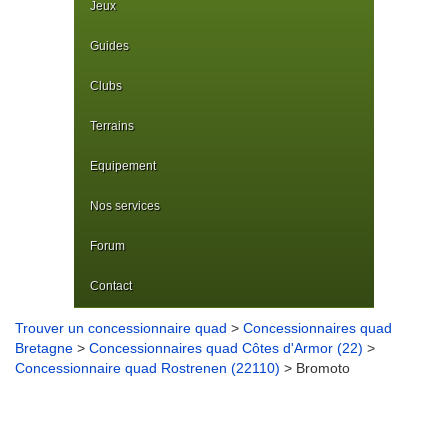
Jeux
Guides
Clubs
Terrains
Equipement
Nos services
Forum
Contact
Trouver un concessionnaire quad
>
Concessionnaires quad
Bretagne
>
Concessionnaires quad Côtes d'Armor (22)
>
Concessionnaire quad Rostrenen (22110)
> Bromoto