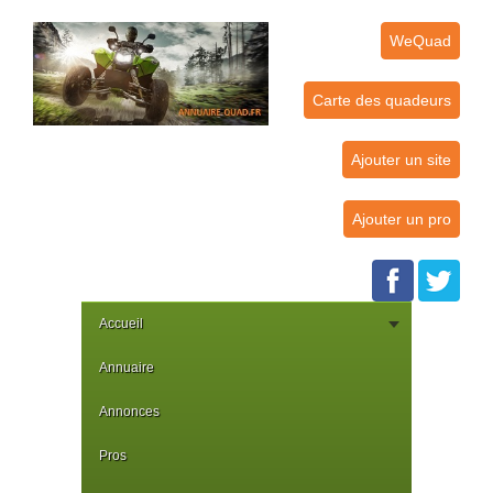
WeQuad
Carte des quadeurs
Ajouter un site
Ajouter un pro
Accueil
Annuaire
Annonces
Pros