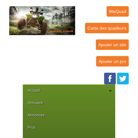
WeQuad
Carte des quadeurs
Ajouter un site
Ajouter un pro
Accueil
Annuaire
Annonces
Pros