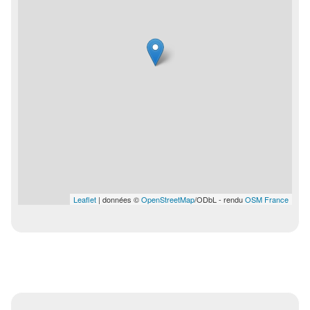
Leaflet
| données ©
OpenStreetMap
/ODbL - rendu
OSM France