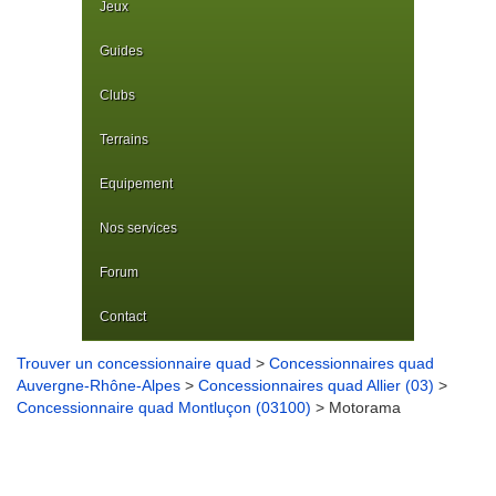
Jeux
Guides
Clubs
Terrains
Equipement
Nos services
Forum
Contact
Trouver un concessionnaire quad
>
Concessionnaires quad
Auvergne-Rhône-Alpes
>
Concessionnaires quad Allier (03)
>
Concessionnaire quad Montluçon (03100)
> Motorama