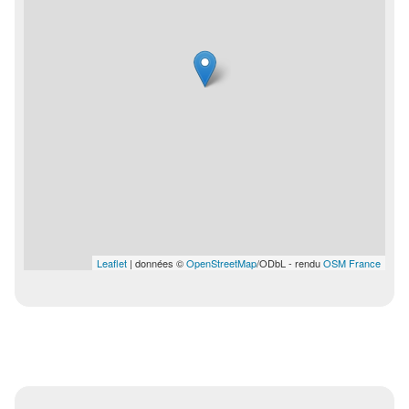
Leaflet
| données ©
OpenStreetMap
/ODbL - rendu
OSM France