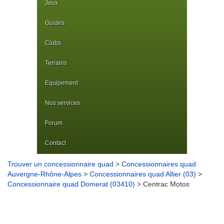
Jeux
Guides
Clubs
Terrains
Equipement
Nos services
Forum
Contact
Trouver un concessionnaire quad
>
Concessionnaires quad
Auvergne-Rhône-Alpes
>
Concessionnaires quad Allier (03)
>
Concessionnaire quad Domerat (03410)
> Centrac Motos