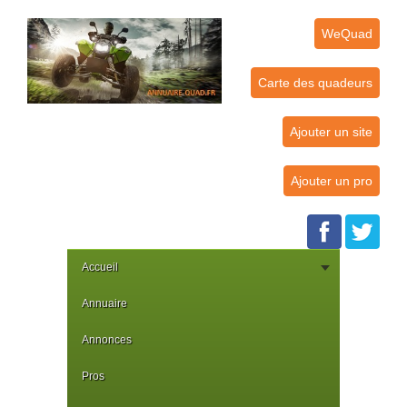
WeQuad
Carte des quadeurs
Ajouter un site
Ajouter un pro
Accueil
Annuaire
Annonces
Pros