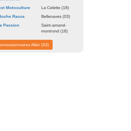
zot Motoculture
La Celette (18)
doche Racca
Bellenaves (03)
e Passion
Saint-amand-
montrond (18)
oncessionnaires Allier (03)