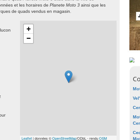
onnées et les horaires de
Planete Moto 3
ainsi que les
arques de quads vendus en magasin.
+
lucon
−
Co
Mo
z
Vel
Ce
our
Mot
Cen
Ced
Leaflet
| données ©
OpenStreetMap
/ODbL - rendu
OSM
Mot