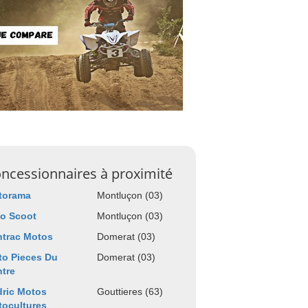
ncessionnaires à proximité
torama
Montluçon (03)
'o Scoot
Montluçon (03)
ntrac Motos
Domerat (03)
o Pieces Du
Domerat (03)
tre
ric Motos
Gouttieres (63)
ocultures