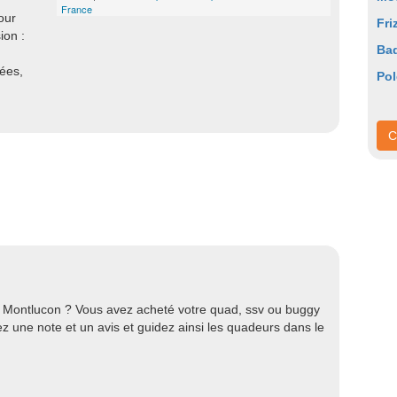
France
our
Fri
ion :
Ba
nées,
Pol
C
à Montlucon ? Vous avez acheté votre quad, ssv ou buggy
z une note et un avis et guidez ainsi les quadeurs dans le