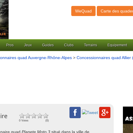
WeQuad
Carte des quade
Pros
Jeux
Guides
Clubs
Terrains
Equipement
onnaires quad Auvergne-Rhône-Alpes
>
Concessionnaires quad Allier 
ire
0 Votes
(0)
onnaire quad
Planete Moto 3
situé dans la ville de