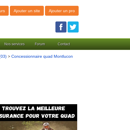
urs
Ajouter un site
Ajouter un pro
Nos services
Forum
Contact
(03)
>
Concessionnaire quad Montlucon