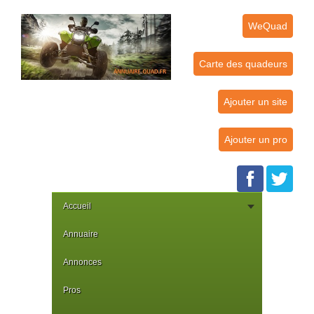
WeQuad
Carte des quadeurs
Ajouter un site
Ajouter un pro
Accueil
Annuaire
Annonces
Pros