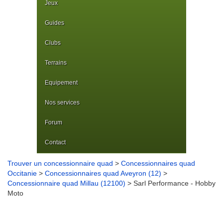
Jeux
Guides
Clubs
Terrains
Equipement
Nos services
Forum
Contact
Trouver un concessionnaire quad
>
Concessionnaires quad
Occitanie
>
Concessionnaires quad Aveyron (12)
>
Concessionnaire quad Millau (12100)
> Sarl Performance - Hobby
Moto