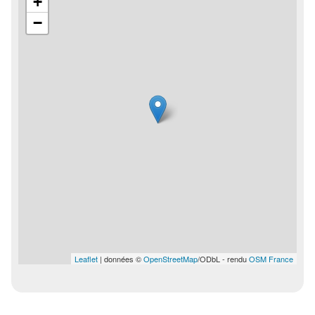
+
−
Leaflet
| données ©
OpenStreetMap
/ODbL - rendu
OSM France