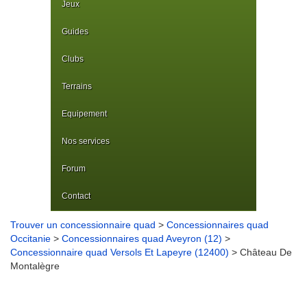
Jeux
Guides
Clubs
Terrains
Equipement
Nos services
Forum
Contact
Trouver un concessionnaire quad
>
Concessionnaires quad
Occitanie
>
Concessionnaires quad Aveyron (12)
>
Concessionnaire quad Versols Et Lapeyre (12400)
> Château De
Montalègre