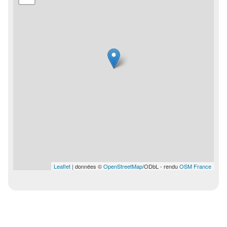
Leaflet
| données ©
OpenStreetMap
/ODbL - rendu
OSM France