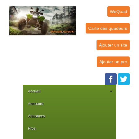
WeQuad
Carte des quadeurs
Ajouter un site
Ajouter un pro
Accueil
Annuaire
Annonces
Pros