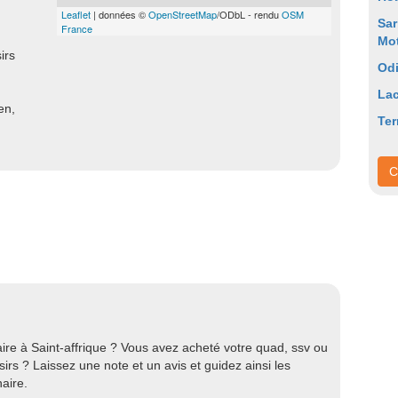
Leaflet
| données ©
OpenStreetMap
/ODbL - rendu
OSM
Sar
France
Mot
irs
Odi
La
en,
Ter
C
ire à Saint-affrique ? Vous avez acheté votre quad, ssv ou
rs ? Laissez une note et un avis et guidez ainsi les
aire.