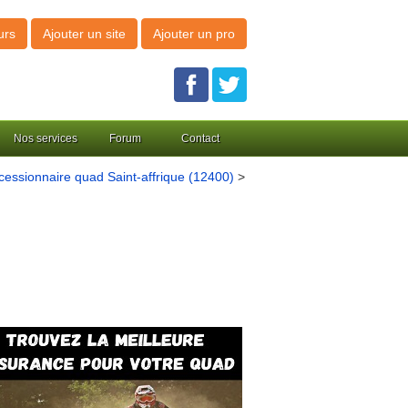
urs
Ajouter un site
Ajouter un pro
Nos services
Forum
Contact
essionnaire quad Saint-affrique (12400)
>