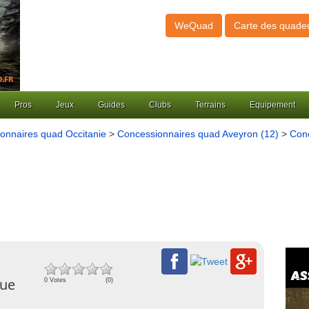
WeQuad
Carte des quade
Pros
Jeux
Guides
Clubs
Terrains
Equipement
onnaires quad Occitanie
>
Concessionnaires quad Aveyron (12)
>
Conc
que
0 Votes
(0)