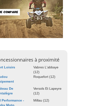
ncessionnaires à proximité
rt Loisirs
Vabres L'abbaye
(12)
udou
Roquefort (12)
uipement
âteau De
Versols Et Lapeyre
ntalègre
(12)
l Performance -
Millau (12)
bby Moto