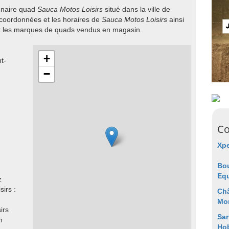
onnaire quad
Sauca Motos Loisirs
situé dans la ville de
s coordonnées et les horaires de
Sauca Motos Loisirs
ainsi
et les marques de quads vendus en magasin.
+
t-
−
Co
Xpe
Bo
Eq
z
irs :
Ch
Mo
irs
Sar
n
Ho