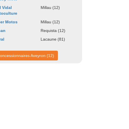
l Vidal
Millau (12)
oculture
er Motos
Millau (12)
can
Requista (12)
ral
Lacaune (81)
oncessionnaires Aveyron (12)