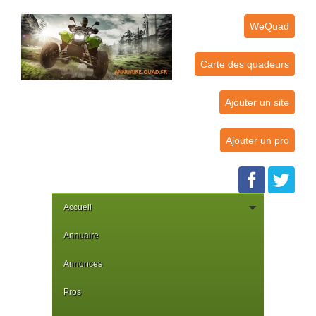
WeQuad
Carte des quadeurs
Ajouter un site
Ajouter un pro
Accueil
Annuaire
Annonces
Pros