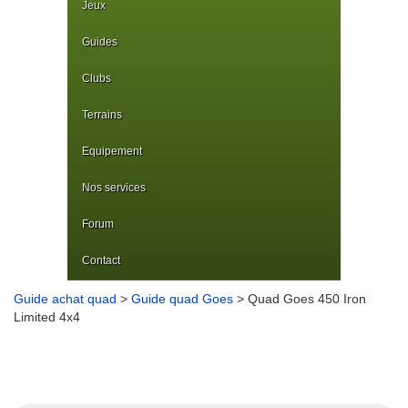
Jeux
Guides
Clubs
Terrains
Equipement
Nos services
Forum
Contact
Guide achat quad
>
Guide quad Goes
> Quad Goes 450 Iron
Limited 4x4