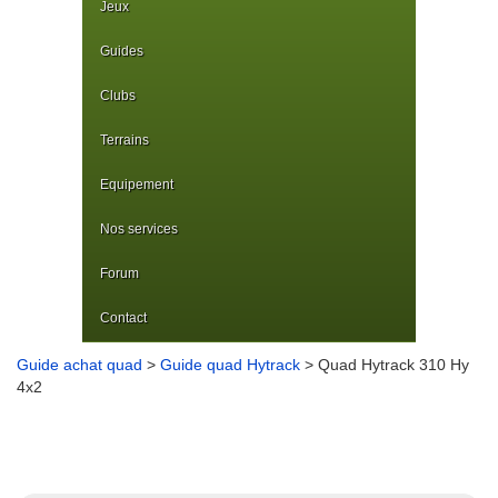
Jeux
Guides
Clubs
Terrains
Equipement
Nos services
Forum
Contact
Guide achat quad
>
Guide quad Hytrack
> Quad Hytrack 310 Hy
4x2