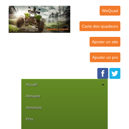
WeQuad
Carte des quadeurs
Ajouter un site
Ajouter un pro
Accueil
Annuaire
Annonces
Pros