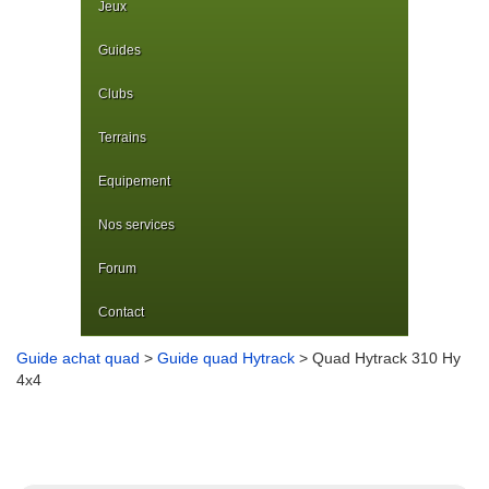
Jeux
Guides
Clubs
Terrains
Equipement
Nos services
Forum
Contact
Guide achat quad
>
Guide quad Hytrack
> Quad Hytrack 310 Hy
4x4