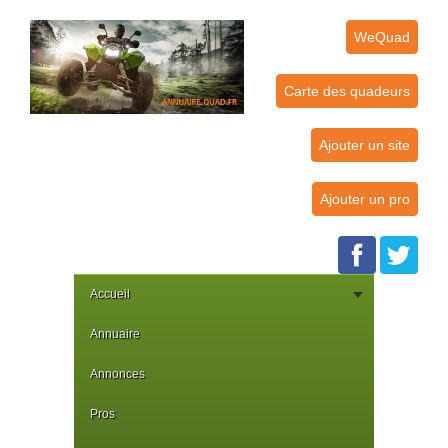
WeQuad
Carte des quadeurs
Ajouter un site
Ajouter un pro
Accueil
Annuaire
Annonces
Pros