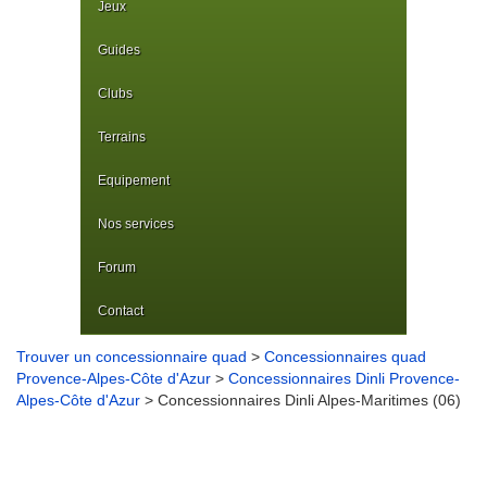
Jeux
Guides
Clubs
Terrains
Equipement
Nos services
Forum
Contact
Trouver un concessionnaire quad
>
Concessionnaires quad
Provence-Alpes-Côte d'Azur
>
Concessionnaires Dinli Provence-
Alpes-Côte d'Azur
> Concessionnaires Dinli Alpes-Maritimes (06)