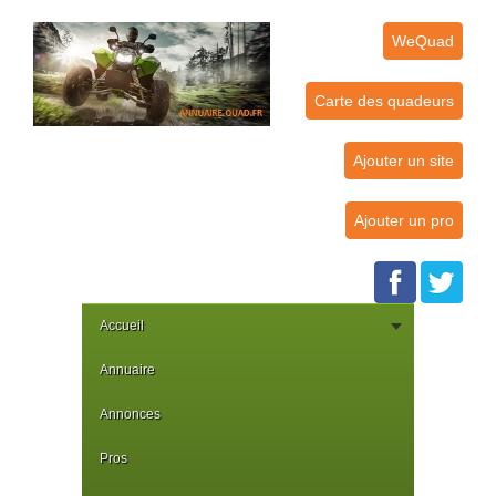
WeQuad
Carte des quadeurs
Ajouter un site
Ajouter un pro
Accueil
Annuaire
Annonces
Pros