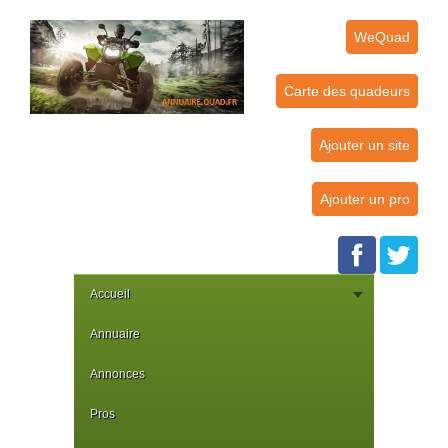
WeQuad
Carte des quadeurs
Ajouter un site
Ajouter un pro
Accueil
Annuaire
Annonces
Pros