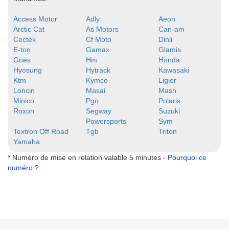
Access Motor
Adly
Aeon
Arctic Cat
As Motors
Can-am
Cectek
Cf Moto
Dinli
E-ton
Gamax
Glamis
Goes
Hm
Honda
Hyosung
Hytrack
Kawasaki
Ktm
Kymco
Ligier
Loncin
Masai
Mash
Minico
Pgo
Polaris
Roxon
Segway
Suzuki
Powersports
Sym
Textron Off Road
Tgb
Triton
Yamaha
* Numéro de mise en relation valable 5 minutes -
Pourquoi ce
numéro ?