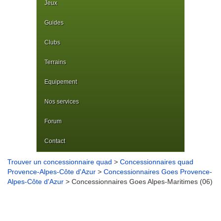
Jeux
Guides
Clubs
Terrains
Equipement
Nos services
Forum
Contact
Trouver un concessionnaire quad
>
Concessionnaires quad
Provence-Alpes-Côte d'Azur
>
Concessionnaires Goes Provence-
Alpes-Côte d'Azur
> Concessionnaires Goes Alpes-Maritimes (06)