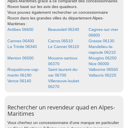
Alpes-Maritimes grâce à ce comparatif des concessionnaires
Roxon basé sur les avis des quadeurs.
Vous pouvez également rechercher un concessionnaire
Roxon dans les grandes villes du département Alpes-
Maritimes :
Antibes 06600
Beausoleil 06240
Cagnes-sur-mer
06800
Cannes 06400
Carros 06510
Grasse 06130
La Trinite 06340
Le Cannet 06110
Mandelieu-la-
napoule 06210
Menton 06500
Mouans-sartoux
Mougins 06250
06370
Nice 06000
Roquebrune-cap-
Saint-laurent-du-
Valbonne 06560
martin 06190
var 06700
Vallauris 06220
Vence 06140
Villeneuve-loubet
06270
Rechercher un revendeur quad en Alpes-
Maritimes
Vous cherhez un concessionnaire d'une marque en particulier