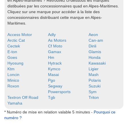
en Alpes-Maritimes ? Retrouvez ci-dessous les marques
distibuées par les concessionnaires quad en Alpes-Maritimes.
Cliquez sur une marque pour accéder à la liste des
concessionnaires distribuant cette marque en Alpes-
Maritimes.
Access Motor
Adly
Aeon
Arctic Cat
As Motors
Can-am
Cectek
Cf Moto
Dinli
E-ton
Gamax
Glamis
Goes
Hm
Honda
Hyosung
Hytrack
Kawasaki
Ktm
Kymco
Ligier
Loncin
Masai
Mash
Minico
Pgo
Polaris
Roxon
Segway
Suzuki
Powersports
Sym
Textron Off Road
Tgb
Triton
Yamaha
* Numéro de mise en relation valable 5 minutes -
Pourquoi ce
numéro ?