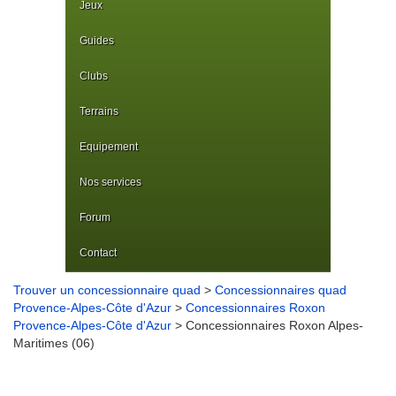
Jeux
Guides
Clubs
Terrains
Equipement
Nos services
Forum
Contact
Trouver un concessionnaire quad
>
Concessionnaires quad
Provence-Alpes-Côte d'Azur
>
Concessionnaires Roxon
Provence-Alpes-Côte d'Azur
> Concessionnaires Roxon Alpes-
Maritimes (06)