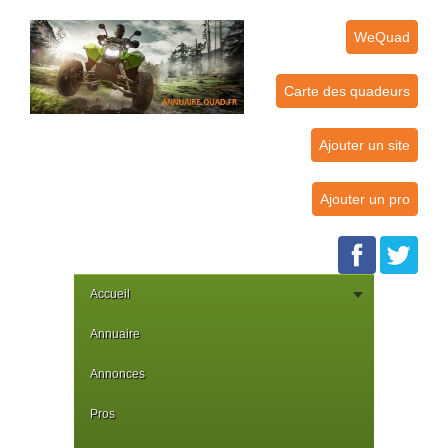
WeQuad
Carte des quadeurs
Ajouter un site
Ajouter un pro
Accueil
Annuaire
Annonces
Pros