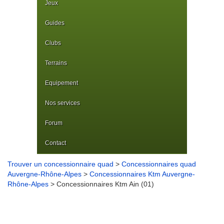
Jeux
Guides
Clubs
Terrains
Equipement
Nos services
Forum
Contact
Trouver un concessionnaire quad
>
Concessionnaires quad
Auvergne-Rhône-Alpes
>
Concessionnaires Ktm Auvergne-
Rhône-Alpes
> Concessionnaires Ktm Ain (01)