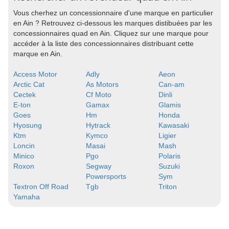
Vous cherhez un concessionnaire d'une marque en particulier
en Ain ? Retrouvez ci-dessous les marques distibuées par les
concessionnaires quad en Ain. Cliquez sur une marque pour
accéder à la liste des concessionnaires distribuant cette
marque en Ain.
Access Motor
Adly
Aeon
Arctic Cat
As Motors
Can-am
Cectek
Cf Moto
Dinli
E-ton
Gamax
Glamis
Goes
Hm
Honda
Hyosung
Hytrack
Kawasaki
Ktm
Kymco
Ligier
Loncin
Masai
Mash
Minico
Pgo
Polaris
Roxon
Segway
Suzuki
Powersports
Sym
Textron Off Road
Tgb
Triton
Yamaha