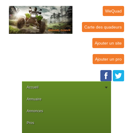
WeQuad
Carte des quadeurs
Ajouter un site
Ajouter un pro
Accueil
Annuaire
Annonces
Pros