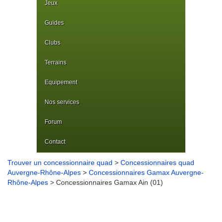
Jeux
Guides
Clubs
Terrains
Equipement
Nos services
Forum
Contact
Trouver un concessionnaire quad
>
Concessionnaires quad
Auvergne-Rhône-Alpes
>
Concessionnaires Gamax Auvergne-
Rhône-Alpes
> Concessionnaires Gamax Ain (01)