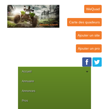
WeQuad
Carte des quadeurs
Ajouter un site
Ajouter un pro
Accueil
Annuaire
Annonces
Pros