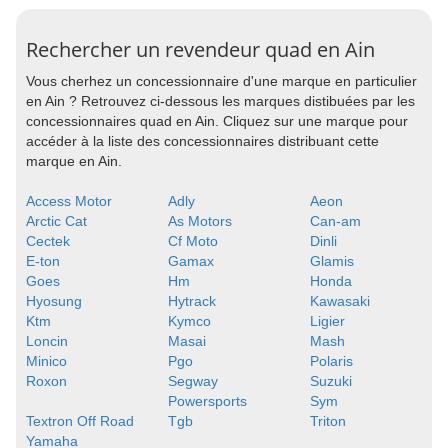
Rechercher un revendeur quad en Ain
Vous cherhez un concessionnaire d'une marque en particulier
en Ain ? Retrouvez ci-dessous les marques distibuées par les
concessionnaires quad en Ain. Cliquez sur une marque pour
accéder à la liste des concessionnaires distribuant cette
marque en Ain.
Access Motor
Adly
Aeon
Arctic Cat
As Motors
Can-am
Cectek
Cf Moto
Dinli
E-ton
Gamax
Glamis
Goes
Hm
Honda
Hyosung
Hytrack
Kawasaki
Ktm
Kymco
Ligier
Loncin
Masai
Mash
Minico
Pgo
Polaris
Roxon
Segway
Suzuki
Powersports
Sym
Textron Off Road
Tgb
Triton
Yamaha