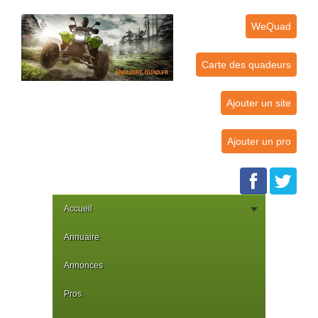
WeQuad
Carte des quadeurs
Ajouter un site
Ajouter un pro
Accueil
Annuaire
Annonces
Pros