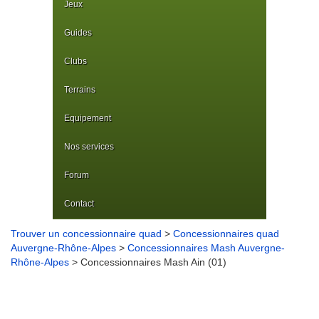
Jeux
Guides
Clubs
Terrains
Equipement
Nos services
Forum
Contact
Trouver un concessionnaire quad
>
Concessionnaires quad
Auvergne-Rhône-Alpes
>
Concessionnaires Mash Auvergne-
Rhône-Alpes
> Concessionnaires Mash Ain (01)