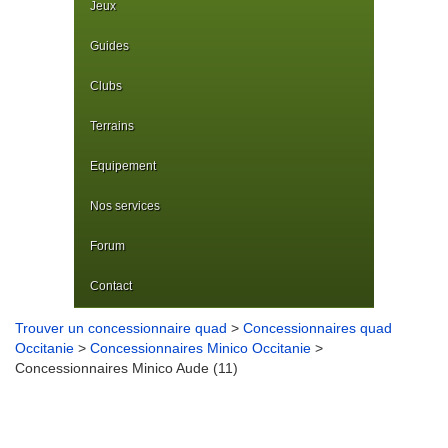
Jeux
Guides
Clubs
Terrains
Equipement
Nos services
Forum
Contact
Trouver un concessionnaire quad
>
Concessionnaires quad
Occitanie
>
Concessionnaires Minico Occitanie
>
Concessionnaires Minico Aude (11)