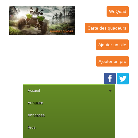
WeQuad
Carte des quadeurs
Ajouter un site
Ajouter un pro
Accueil
Annuaire
Annonces
Pros