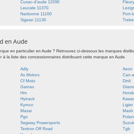
Cuxac-d'aude 11590
Fleur
Leucate 11370
Lezig
Narbonne 11100
Port-
Sigean 11130
Trebe
ad en Aude
que en particulier en Aude ? Retrouvez ci-dessous les marques distib
à la liste des concessionnaires distribuant cette marque en Aude.
Adly
Aeon
As Motors
Can-
Cf Moto
Dinli
Gamax
Glami
Hm
Hond
Hytrack
Kawas
Kymco
Ligier
Masai
Mash
Pgo
Polari
Segway Powersports
Suzuk
Textron Off Road
Tgb