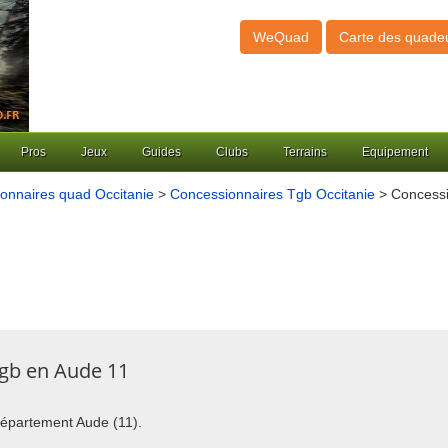
WeQuad
Carte des quade
Pros
Jeux
Guides
Clubs
Terrains
Equipement
onnaires quad Occitanie
>
Concessionnaires Tgb Occitanie
> Concessi
Tgb en Aude 11
 département Aude (11).