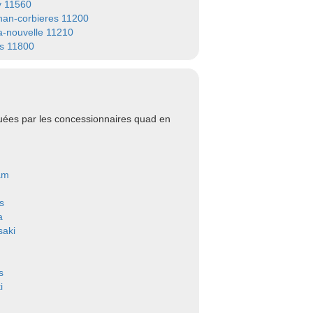
y 11560
nan-corbieres 11200
la-nouvelle 11210
s 11800
uées par les concessionnaires quad en
am
s
a
aki
s
i