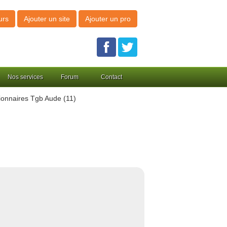
urs
Ajouter un site
Ajouter un pro
Nos services
Forum
Contact
onnaires Tgb Aude (11)