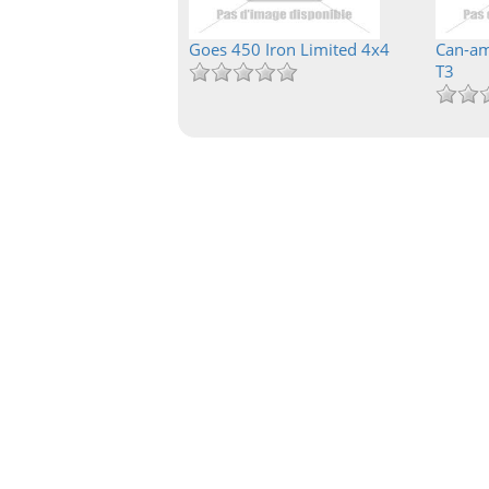
Goes 450 Iron Limited 4x4
Can-am
T3