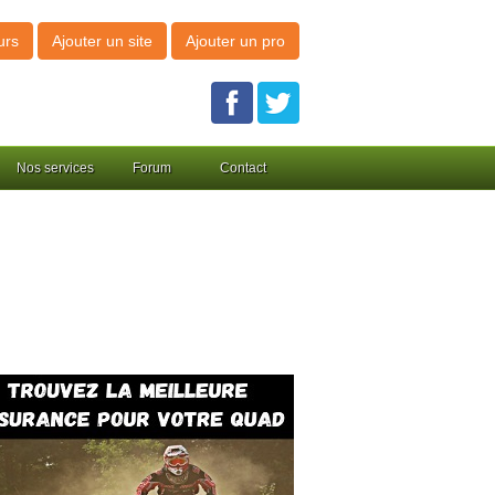
urs
Ajouter un site
Ajouter un pro
Nos services
Forum
Contact