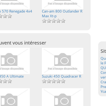
 570 Renegade 4x4
Can-am 800 Outlander R
Max Xt-p
vent vous intéresser
Si
Qua
le 
QU
Con
450 A Ultimate
Suzuki 450 Quadracer R
ven
Cr
Pn
Yca