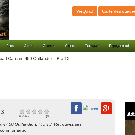
WeQuad
Carte des quade
Pros
Jeux
Guides
Clubs
Terrains
Equipement
uad Can-am 450 Outlander L Pro T3
T3
0 Votes
(0)
am 450 Outlander L Pro T3
. Retrouvez ses
re communauté.