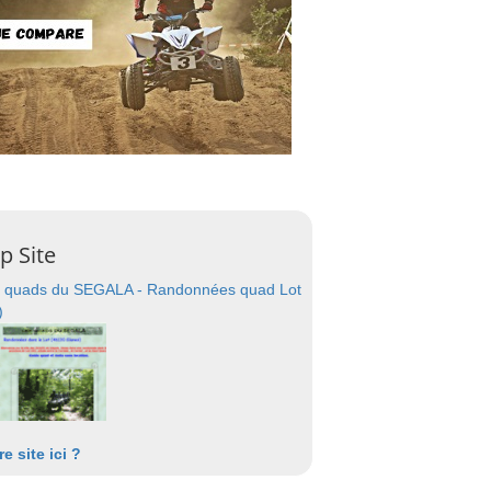
p Site
 quads du SEGALA - Randonnées quad Lot
)
re site ici ?