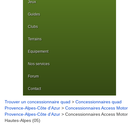
Jeux
Guides
Clubs
Terrains
Equipement
Nos services
Forum
Contact
Trouver un concessionnaire quad
>
Concessionnaires quad
Provence-Alpes-Côte d'Azur
>
Concessionnaires Access Motor
Provence-Alpes-Côte d'Azur
> Concessionnaires Access Motor
Hautes-Alpes (05)