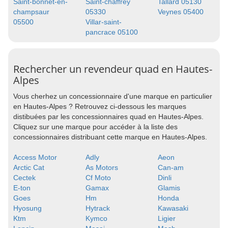
Saint-bonnet-en-
Saint-chaffrey
Tallard 05130
champsaur
05330
Veynes 05400
05500
Villar-saint-
pancrace 05100
Rechercher un revendeur quad en Hautes-
Alpes
Vous cherhez un concessionnaire d'une marque en particulier
en Hautes-Alpes ? Retrouvez ci-dessous les marques
distibuées par les concessionnaires quad en Hautes-Alpes.
Cliquez sur une marque pour accéder à la liste des
concessionnaires distribuant cette marque en Hautes-Alpes.
Access Motor
Adly
Aeon
Arctic Cat
As Motors
Can-am
Cectek
Cf Moto
Dinli
E-ton
Gamax
Glamis
Goes
Hm
Honda
Hyosung
Hytrack
Kawasaki
Ktm
Kymco
Ligier