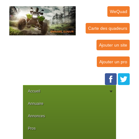
WeQuad
Carte des quadeurs
Ajouter un site
Ajouter un pro
Accueil
Annuaire
Annonces
Pros