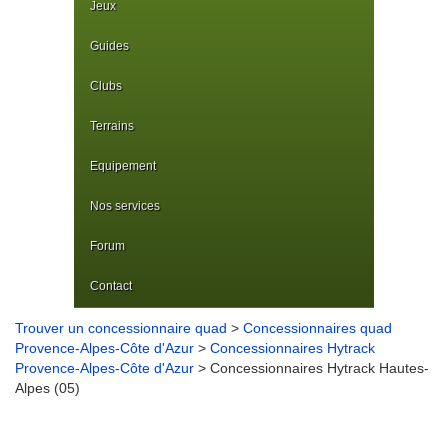
Jeux
Guides
Clubs
Terrains
Equipement
Nos services
Forum
Contact
Trouver un concessionnaire quad
>
Concessionnaires quad
Provence-Alpes-Côte d'Azur
>
Concessionnaires Hytrack
Provence-Alpes-Côte d'Azur
> Concessionnaires Hytrack Hautes-
Alpes (05)