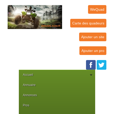
WeQuad
Carte des quadeurs
Ajouter un site
Ajouter un pro
Accueil
Annuaire
Annonces
Pros