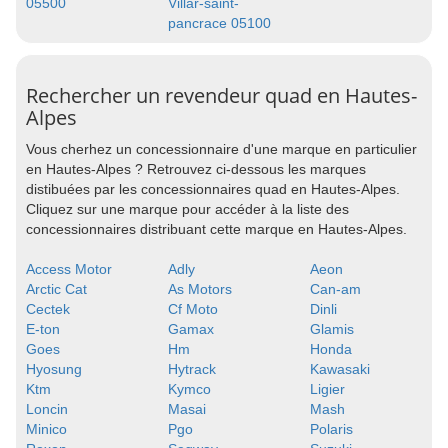
05500
Villar-saint-
pancrace 05100
Rechercher un revendeur quad en Hautes-
Alpes
Vous cherhez un concessionnaire d'une marque en particulier
en Hautes-Alpes ? Retrouvez ci-dessous les marques
distibuées par les concessionnaires quad en Hautes-Alpes.
Cliquez sur une marque pour accéder à la liste des
concessionnaires distribuant cette marque en Hautes-Alpes.
Access Motor
Adly
Aeon
Arctic Cat
As Motors
Can-am
Cectek
Cf Moto
Dinli
E-ton
Gamax
Glamis
Goes
Hm
Honda
Hyosung
Hytrack
Kawasaki
Ktm
Kymco
Ligier
Loncin
Masai
Mash
Minico
Pgo
Polaris