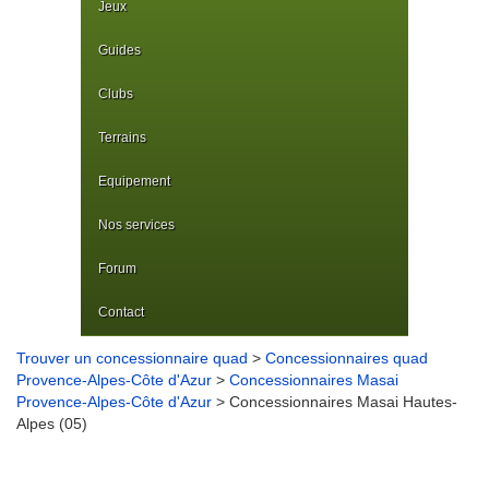
Jeux
Guides
Clubs
Terrains
Equipement
Nos services
Forum
Contact
Trouver un concessionnaire quad
>
Concessionnaires quad
Provence-Alpes-Côte d'Azur
>
Concessionnaires Masai
Provence-Alpes-Côte d'Azur
> Concessionnaires Masai Hautes-
Alpes (05)