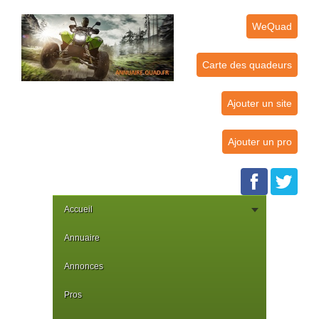
WeQuad
Carte des quadeurs
Ajouter un site
Ajouter un pro
Accueil
Annuaire
Annonces
Pros