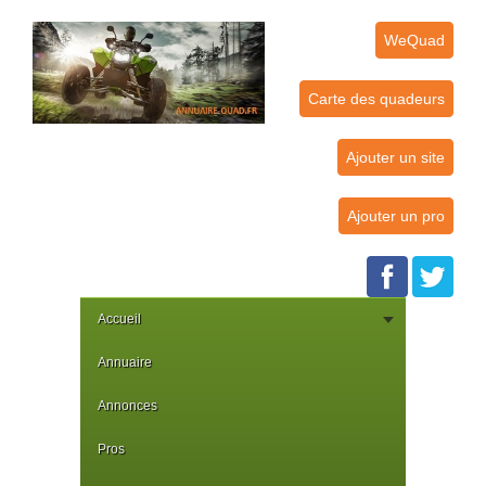
WeQuad
Carte des quadeurs
Ajouter un site
Ajouter un pro
Accueil
Annuaire
Annonces
Pros