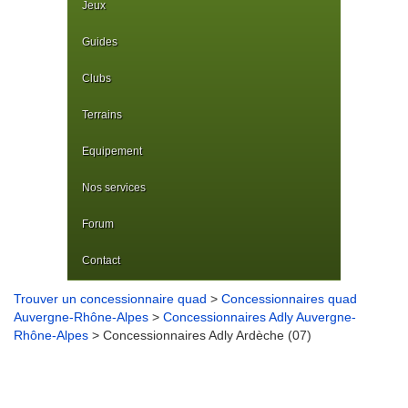
Jeux
Guides
Clubs
Terrains
Equipement
Nos services
Forum
Contact
Trouver un concessionnaire quad
>
Concessionnaires quad
Auvergne-Rhône-Alpes
>
Concessionnaires Adly Auvergne-
Rhône-Alpes
> Concessionnaires Adly Ardèche (07)