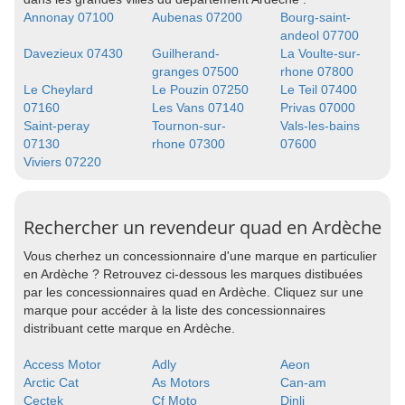
Annonay 07100
Aubenas 07200
Bourg-saint-
andeol 07700
Davezieux 07430
Guilherand-
La Voulte-sur-
granges 07500
rhone 07800
Le Cheylard
Le Pouzin 07250
Le Teil 07400
07160
Les Vans 07140
Privas 07000
Saint-peray
Tournon-sur-
Vals-les-bains
07130
rhone 07300
07600
Viviers 07220
Rechercher un revendeur quad en Ardèche
Vous cherhez un concessionnaire d'une marque en particulier
en Ardèche ? Retrouvez ci-dessous les marques distibuées
par les concessionnaires quad en Ardèche. Cliquez sur une
marque pour accéder à la liste des concessionnaires
distribuant cette marque en Ardèche.
Access Motor
Adly
Aeon
Arctic Cat
As Motors
Can-am
Cectek
Cf Moto
Dinli