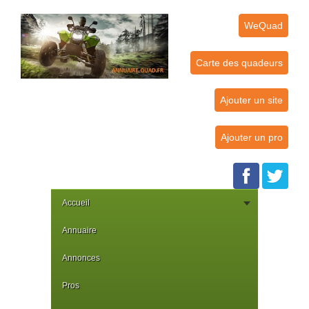
WeQuad
Carte des quadeurs
Ajouter un site
Ajouter un pro
Accueil
Annuaire
Annonces
Pros