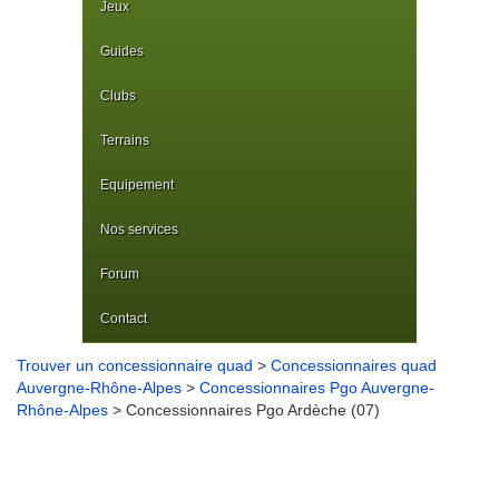
Jeux
Guides
Clubs
Terrains
Equipement
Nos services
Forum
Contact
Trouver un concessionnaire quad
>
Concessionnaires quad
Auvergne-Rhône-Alpes
>
Concessionnaires Pgo Auvergne-
Rhône-Alpes
> Concessionnaires Pgo Ardèche (07)