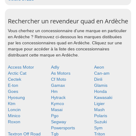
Rechercher un revendeur quad en Ardèche
Vous cherhez un concessionnaire d'une marque en particulier
en Ardèche ? Retrouvez ci-dessous les marques distibuées
par les concessionnaires quad en Ardèche. Cliquez sur une
marque pour accéder à la liste des concessionnaires
distribuant cette marque en Ardèche.
Access Motor
Adly
Aeon
Arctic Cat
As Motors
Can-am
Cectek
Cf Moto
Dinli
E-ton
Gamax
Glamis
Goes
Hm
Honda
Hyosung
Hytrack
Kawasaki
Ktm
Kymco
Ligier
Loncin
Masai
Mash
Minico
Pgo
Polaris
Roxon
Segway
Suzuki
Powersports
Sym
Textron Off Road
Tgb
Triton