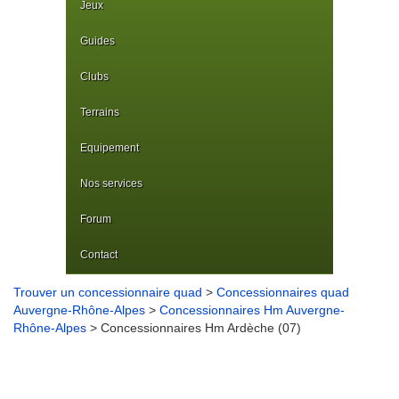
Jeux
Guides
Clubs
Terrains
Equipement
Nos services
Forum
Contact
Trouver un concessionnaire quad
>
Concessionnaires quad
Auvergne-Rhône-Alpes
>
Concessionnaires Hm Auvergne-
Rhône-Alpes
> Concessionnaires Hm Ardèche (07)