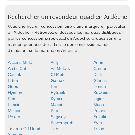
Rechercher un revendeur quad en Ardèche
Vous cherhez un concessionnaire d'une marque en particulier
en Ardèche ? Retrouvez ci-dessous les marques distibuées
par les concessionnaires quad en Ardèche. Cliquez sur une
marque pour accéder à la liste des concessionnaires
distribuant cette marque en Ardèche.
Access Motor
Adly
Aeon
Arctic Cat
As Motors
Can-am
Cectek
Cf Moto
Dinli
E-ton
Gamax
Glamis
Goes
Hm
Honda
Hyosung
Hytrack
Kawasaki
Ktm
Kymco
Ligier
Loncin
Masai
Mash
Minico
Pgo
Polaris
Roxon
Segway
Suzuki
Powersports
Sym
Textron Off Road
Tgb
Triton
Yamaha