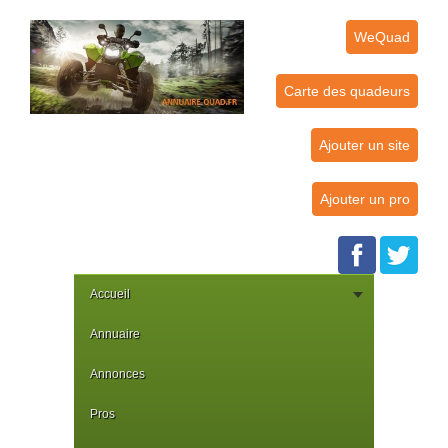
WeQuad
Carte des quadeurs
Ajouter un site
Ajouter un pro
Accueil
Annuaire
Annonces
Pros