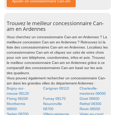
Ajouter un concessionnaire Can-am
Trouvez le meilleur concessionnaire Can-
am en Ardennes
Vous cherchez un concessionnaire Can-am en Ardennes ? La
meilleure concession Can-am en Ardennes ? Retrouvez ici la
liste des concessionnaires Can-am en Ardennes. Localisez les
concessionnaires Can-am et cliquez sur celui de votre choix
pour voir son téléphone, coordonnées, infos et avis. Trouvez
le meilleur concessionnaire Can-am en Ardennes grâce à ce
comparatif des concessionnaires Can-am basé sur les avis
des quadeurs.
Vous pouvez également rechercher un concessionnaire Can-
am dans les grandes villes du département Ardennes :
Bogny-sur-
Carignan 08110
Charleville-
meuse 08120
mezieres 08000
Floing 08200
Fumay 08170
Givet 08600
Montherme
Nouzonville
Rethel 08300
08800
08700
Revin 08500
Sedan 08200
Villers-semeuse
Vivier-au-court