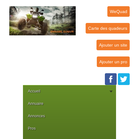
WeQuad
Carte des quadeurs
Ajouter un site
Ajouter un pro
Accueil
Annuaire
Annonces
Pros