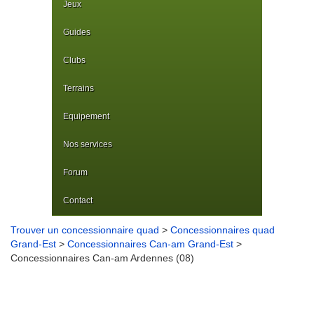
Jeux
Guides
Clubs
Terrains
Equipement
Nos services
Forum
Contact
Trouver un concessionnaire quad
>
Concessionnaires quad
Grand-Est
>
Concessionnaires Can-am Grand-Est
>
Concessionnaires Can-am Ardennes (08)