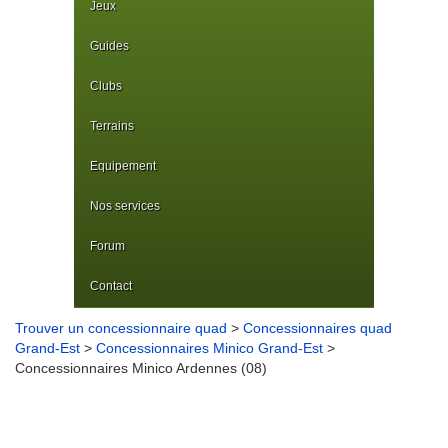
Jeux
Guides
Clubs
Terrains
Equipement
Nos services
Forum
Contact
Trouver un concessionnaire quad
>
Concessionnaires quad
Grand-Est
>
Concessionnaires Minico Grand-Est
>
Concessionnaires Minico Ardennes (08)