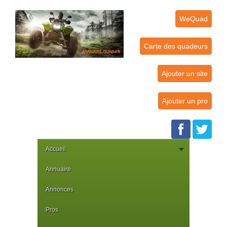
WeQuad
Carte des quadeurs
Ajouter un site
Ajouter un pro
Accueil
Annuaire
Annonces
Pros