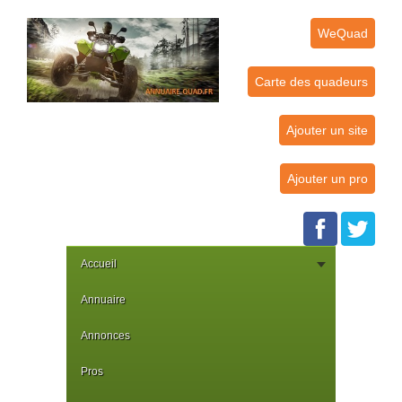
WeQuad
Carte des quadeurs
Ajouter un site
Ajouter un pro
Accueil
Annuaire
Annonces
Pros