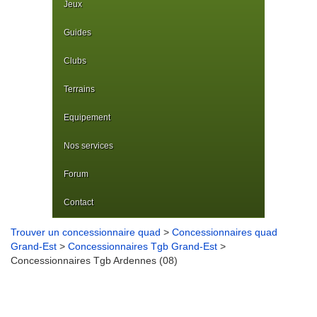
Jeux
Guides
Clubs
Terrains
Equipement
Nos services
Forum
Contact
Trouver un concessionnaire quad
>
Concessionnaires quad
Grand-Est
>
Concessionnaires Tgb Grand-Est
>
Concessionnaires Tgb Ardennes (08)