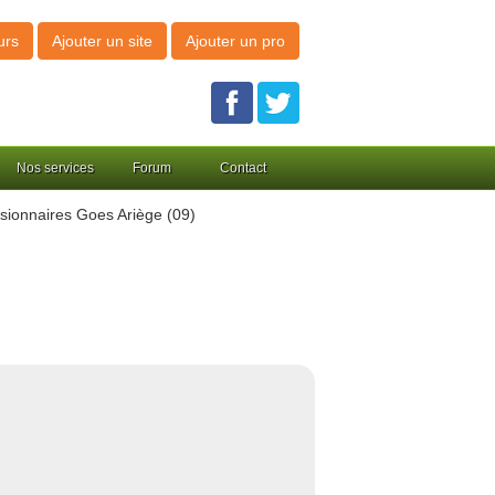
urs
Ajouter un site
Ajouter un pro
Nos services
Forum
Contact
ionnaires Goes Ariège (09)