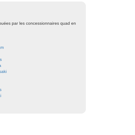
ibuées par les concessionnaires quad en
am
s
a
aki
s
i