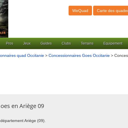
WeQuad
Carte des quade
Pros
Jeux
Guides
Clubs
Terrains
Equipement
onnaires quad Occitanie
>
Concessionnaires Goes Occitanie
> Concess
oes en Ariège 09
u département Ariège (09).