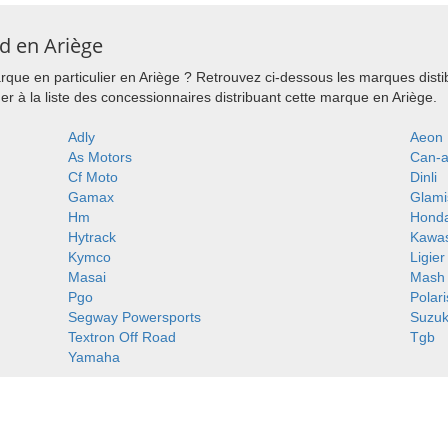
d en Ariège
que en particulier en Ariège ? Retrouvez ci-dessous les marques dist
r à la liste des concessionnaires distribuant cette marque en Ariège.
Adly
Aeon
As Motors
Can-
Cf Moto
Dinli
Gamax
Glami
Hm
Hond
Hytrack
Kawas
Kymco
Ligier
Masai
Mash
Pgo
Polari
Segway Powersports
Suzuk
Textron Off Road
Tgb
Yamaha