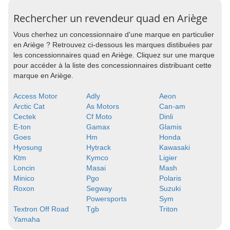
Rechercher un revendeur quad en Ariège
Vous cherhez un concessionnaire d'une marque en particulier
en Ariège ? Retrouvez ci-dessous les marques distibuées par
les concessionnaires quad en Ariège. Cliquez sur une marque
pour accéder à la liste des concessionnaires distribuant cette
marque en Ariège.
Access Motor
Adly
Aeon
Arctic Cat
As Motors
Can-am
Cectek
Cf Moto
Dinli
E-ton
Gamax
Glamis
Goes
Hm
Honda
Hyosung
Hytrack
Kawasaki
Ktm
Kymco
Ligier
Loncin
Masai
Mash
Minico
Pgo
Polaris
Roxon
Segway
Suzuki
Powersports
Sym
Textron Off Road
Tgb
Triton
Yamaha