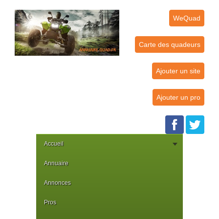
WeQuad
Carte des quadeurs
Ajouter un site
Ajouter un pro
Accueil
Annuaire
Annonces
Pros