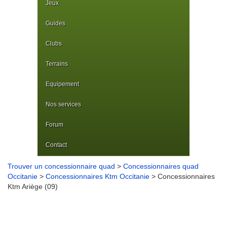
Jeux
Guides
Clubs
Terrains
Equipement
Nos services
Forum
Contact
Trouver un concessionnaire quad
>
Concessionnaires quad
Occitanie
>
Concessionnaires Ktm Occitanie
> Concessionnaires
Ktm Ariège (09)