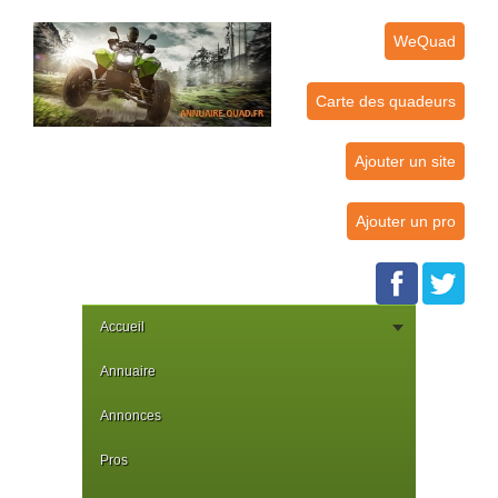
WeQuad
Carte des quadeurs
Ajouter un site
Ajouter un pro
Accueil
Annuaire
Annonces
Pros