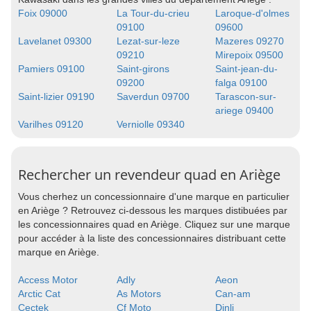
Foix 09000
La Tour-du-crieu
Laroque-d'olmes
09100
09600
Lavelanet 09300
Lezat-sur-leze
Mazeres 09270
09210
Mirepoix 09500
Pamiers 09100
Saint-girons
Saint-jean-du-
09200
falga 09100
Saint-lizier 09190
Saverdun 09700
Tarascon-sur-
ariege 09400
Varilhes 09120
Verniolle 09340
Rechercher un revendeur quad en Ariège
Vous cherhez un concessionnaire d'une marque en particulier
en Ariège ? Retrouvez ci-dessous les marques distibuées par
les concessionnaires quad en Ariège. Cliquez sur une marque
pour accéder à la liste des concessionnaires distribuant cette
marque en Ariège.
Access Motor
Adly
Aeon
Arctic Cat
As Motors
Can-am
Cectek
Cf Moto
Dinli