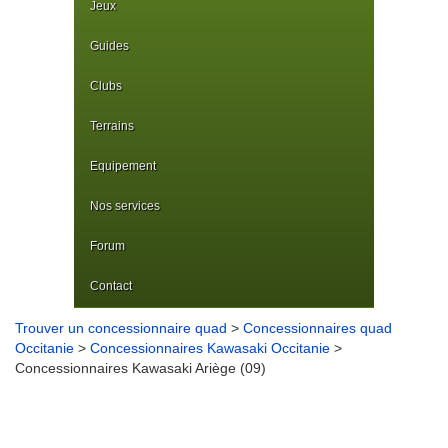
Jeux
Guides
Clubs
Terrains
Equipement
Nos services
Forum
Contact
Trouver un concessionnaire quad
>
Concessionnaires quad
Occitanie
>
Concessionnaires Kawasaki Occitanie
>
Concessionnaires Kawasaki Ariège (09)