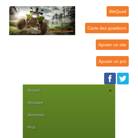
WeQuad
Carte des quadeurs
Ajouter un site
Ajouter un pro
Accueil
Annuaire
Annonces
Pros