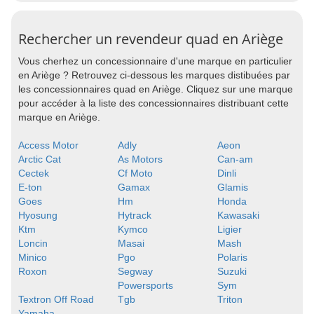
Rechercher un revendeur quad en Ariège
Vous cherhez un concessionnaire d'une marque en particulier
en Ariège ? Retrouvez ci-dessous les marques distibuées par
les concessionnaires quad en Ariège. Cliquez sur une marque
pour accéder à la liste des concessionnaires distribuant cette
marque en Ariège.
Access Motor
Adly
Aeon
Arctic Cat
As Motors
Can-am
Cectek
Cf Moto
Dinli
E-ton
Gamax
Glamis
Goes
Hm
Honda
Hyosung
Hytrack
Kawasaki
Ktm
Kymco
Ligier
Loncin
Masai
Mash
Minico
Pgo
Polaris
Roxon
Segway
Suzuki
Powersports
Sym
Textron Off Road
Tgb
Triton
Yamaha