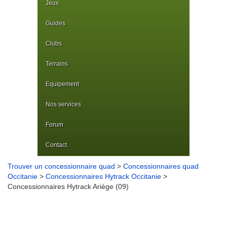
Jeux
Guides
Clubs
Terrains
Equipement
Nos services
Forum
Contact
Trouver un concessionnaire quad
>
Concessionnaires quad
Occitanie
>
Concessionnaires Hytrack Occitanie
>
Concessionnaires Hytrack Ariège (09)