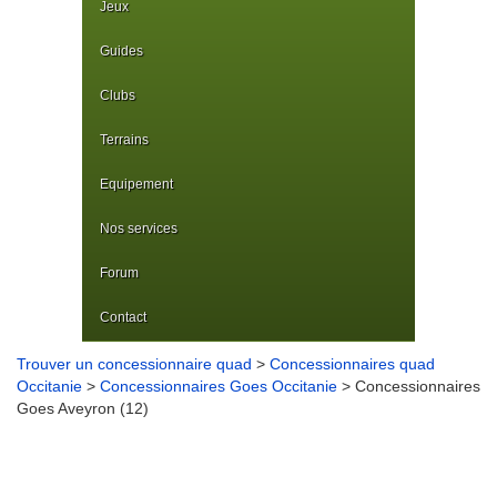
Jeux
Guides
Clubs
Terrains
Equipement
Nos services
Forum
Contact
Trouver un concessionnaire quad
>
Concessionnaires quad
Occitanie
>
Concessionnaires Goes Occitanie
> Concessionnaires
Goes Aveyron (12)