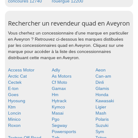
concoures 12740
rouergue 12200
Rechercher un revendeur quad en Aveyron
Vous cherhez un concessionnaire d'une marque en particulier
en Aveyron ? Retrouvez ci-dessous les marques distibuées
par les concessionnaires quad en Aveyron. Cliquez sur une
marque pour accéder à la liste des concessionnaires
distribuant cette marque en Aveyron.
Access Motor
Adly
Aeon
Arctic Cat
As Motors
Can-am
Cectek
Cf Moto
Dinli
E-ton
Gamax
Glamis
Goes
Hm
Honda
Hyosung
Hytrack
Kawasaki
Ktm
Kymco
Ligier
Loncin
Masai
Mash
Minico
Pgo
Polaris
Roxon
Segway
Suzuki
Powersports
Sym
Textron Off Road
Tgb
Triton