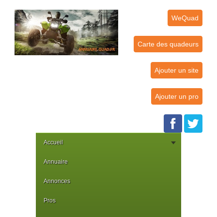
WeQuad
Carte des quadeurs
Ajouter un site
Ajouter un pro
Accueil
Annuaire
Annonces
Pros