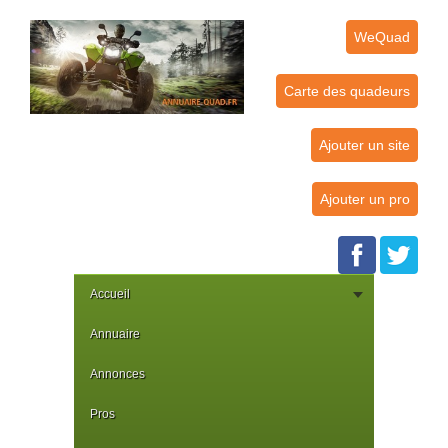
WeQuad
Carte des quadeurs
Ajouter un site
Ajouter un pro
Accueil
Annuaire
Annonces
Pros