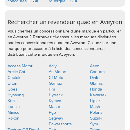
concoures 12740
rouergue 12200
Rechercher un revendeur quad en Aveyron
Vous cherhez un concessionnaire d'une marque en particulier
en Aveyron ? Retrouvez ci-dessous les marques distibuées
par les concessionnaires quad en Aveyron. Cliquez sur une
marque pour accéder à la liste des concessionnaires
distribuant cette marque en Aveyron.
Access Motor
Adly
Aeon
Arctic Cat
As Motors
Can-am
Cectek
Cf Moto
Dinli
E-ton
Gamax
Glamis
Goes
Hm
Honda
Hyosung
Hytrack
Kawasaki
Ktm
Kymco
Ligier
Loncin
Masai
Mash
Minico
Pgo
Polaris
Roxon
Segway
Suzuki
Powersports
Sym
Textron Off Road
Tgb
Triton