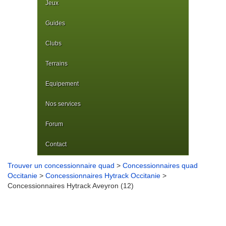
Jeux
Guides
Clubs
Terrains
Equipement
Nos services
Forum
Contact
Trouver un concessionnaire quad
>
Concessionnaires quad
Occitanie
>
Concessionnaires Hytrack Occitanie
>
Concessionnaires Hytrack Aveyron (12)