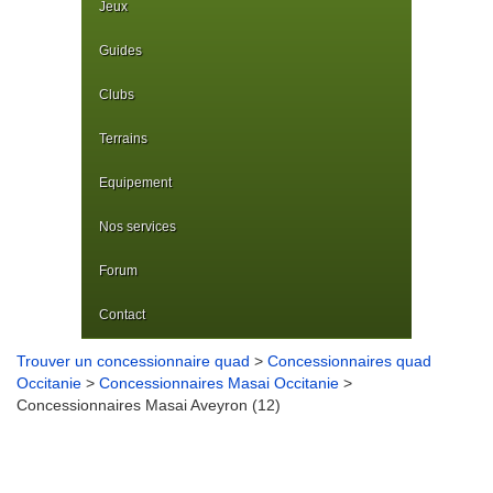
Jeux
Guides
Clubs
Terrains
Equipement
Nos services
Forum
Contact
Trouver un concessionnaire quad
>
Concessionnaires quad
Occitanie
>
Concessionnaires Masai Occitanie
>
Concessionnaires Masai Aveyron (12)