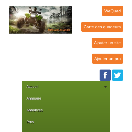
WeQuad
Carte des quadeurs
Ajouter un site
Ajouter un pro
Accueil
Annuaire
Annonces
Pros