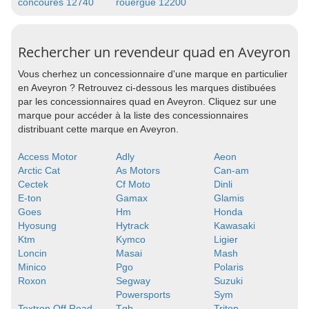
concoures 12740
rouergue 12200
Rechercher un revendeur quad en Aveyron
Vous cherhez un concessionnaire d'une marque en particulier
en Aveyron ? Retrouvez ci-dessous les marques distibuées
par les concessionnaires quad en Aveyron. Cliquez sur une
marque pour accéder à la liste des concessionnaires
distribuant cette marque en Aveyron.
Access Motor
Adly
Aeon
Arctic Cat
As Motors
Can-am
Cectek
Cf Moto
Dinli
E-ton
Gamax
Glamis
Goes
Hm
Honda
Hyosung
Hytrack
Kawasaki
Ktm
Kymco
Ligier
Loncin
Masai
Mash
Minico
Pgo
Polaris
Roxon
Segway
Suzuki
Powersports
Sym
Textron Off Road
Tgb
Triton