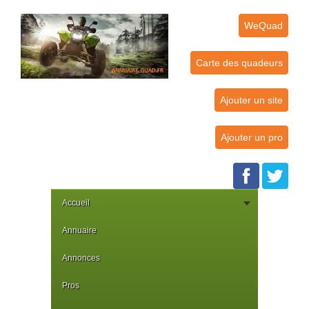
WeQuad
Carte des quadeurs
Ajouter un site
Ajouter un pro
Accueil
Annuaire
Annonces
Pros