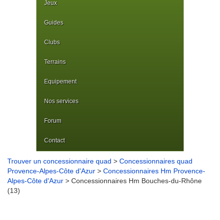
Jeux
Guides
Clubs
Terrains
Equipement
Nos services
Forum
Contact
Trouver un concessionnaire quad
>
Concessionnaires quad
Provence-Alpes-Côte d'Azur
>
Concessionnaires Hm Provence-
Alpes-Côte d'Azur
> Concessionnaires Hm Bouches-du-Rhône
(13)