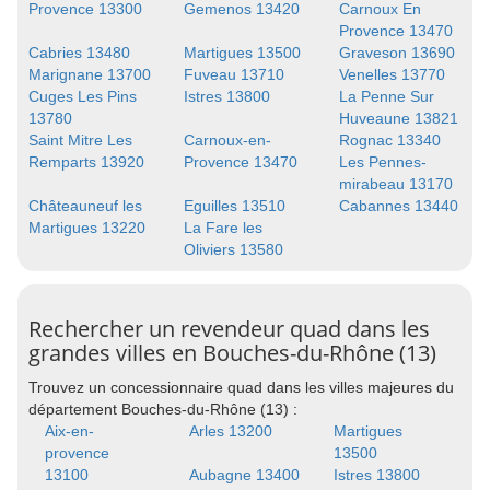
Provence 13300
Gemenos 13420
Carnoux En
Provence 13470
Cabries 13480
Martigues 13500
Graveson 13690
Marignane 13700
Fuveau 13710
Venelles 13770
Cuges Les Pins
Istres 13800
La Penne Sur
13780
Huveaune 13821
Saint Mitre Les
Carnoux-en-
Rognac 13340
Remparts 13920
Provence 13470
Les Pennes-
mirabeau 13170
Châteauneuf les
Eguilles 13510
Cabannes 13440
Martigues 13220
La Fare les
Oliviers 13580
Rechercher un revendeur quad dans les
grandes villes en Bouches-du-Rhône (13)
Trouvez un concessionnaire quad dans les villes majeures du
département Bouches-du-Rhône (13) :
Aix-en-
Arles 13200
Martigues
provence
13500
13100
Aubagne 13400
Istres 13800