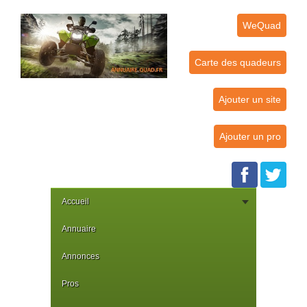
WeQuad
Carte des quadeurs
Ajouter un site
Ajouter un pro
Accueil
Annuaire
Annonces
Pros