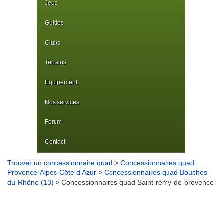
Jeux
Guides
Clubs
Terrains
Equipement
Nos services
Forum
Contact
Trouver un concessionnaire quad
>
Concessionnaires quad
Provence-Alpes-Côte d'Azur
>
Concessionnaires quad Bouches-
du-Rhône (13)
> Concessionnaires quad Saint-rémy-de-provence