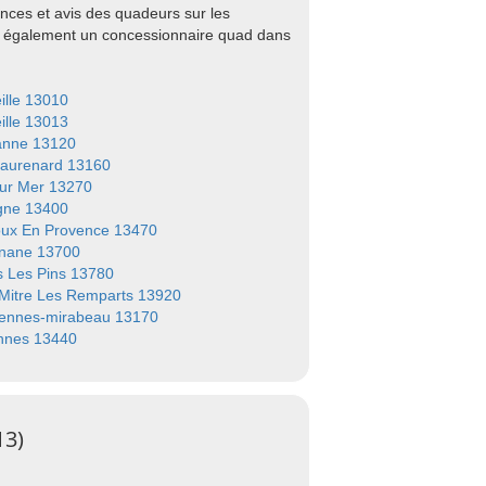
nces et avis des quadeurs sur les
ez également un concessionnaire quad dans
ille 13010
ille 13013
anne 13120
aurenard 13160
ur Mer 13270
gne 13400
ux En Provence 13470
nane 13700
 Les Pins 13780
 Mitre Les Remparts 13920
ennes-mirabeau 13170
nnes 13440
13)