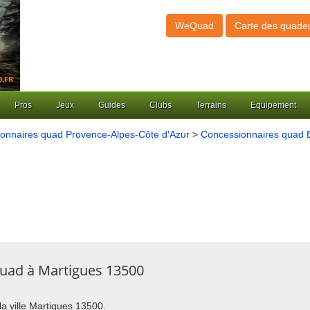
WeQuad
Carte des quade
Pros
Jeux
Guides
Clubs
Terrains
Equipement
onnaires quad Provence-Alpes-Côte d'Azur
>
Concessionnaires quad 
quad à Martigues 13500
la ville Martigues 13500.