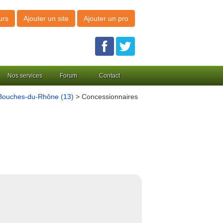
urs
Ajouter un site
Ajouter un pro
Nos services
Forum
Contact
Bouches-du-Rhône (13)
> Concessionnaires