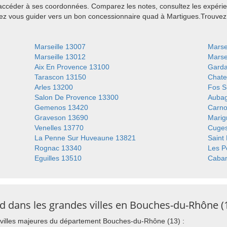
 accéder à ses coordonnées. Comparez les notes, consultez les expérie
sez vous guider vers un bon concessionnaire quad à Martigues.Trouv
Marseille 13007
Marse
Marseille 13012
Marse
Aix En Provence 13100
Gard
Tarascon 13150
Chate
Arles 13200
Fos S
Salon De Provence 13300
Auba
Gemenos 13420
Carno
Graveson 13690
Marig
Venelles 13770
Cuges
La Penne Sur Huveaune 13821
Saint
Rognac 13340
Les P
Eguilles 13510
Caba
 dans les grandes villes en Bouches-du-Rhône (
 villes majeures du département Bouches-du-Rhône (13) :