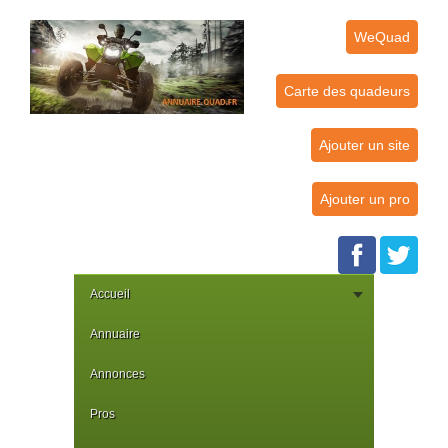
WeQuad
Carte des quadeurs
Ajouter un site
Ajouter un pro
Accueil
Annuaire
Annonces
Pros