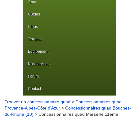
Jeux
Guides
Clubs
Terrains
Equipement
Nos services
Forum
Contact
Trouver un concessionnaire quad
>
Concessionnaires quad
Provence-Alpes-Côte d'Azur
>
Concessionnaires quad Bouches-
du-Rhône (13)
> Concessionnaires quad Marseille 11ème