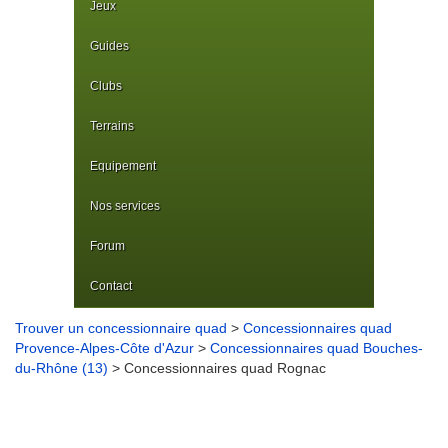
Jeux
Guides
Clubs
Terrains
Equipement
Nos services
Forum
Contact
Trouver un concessionnaire quad
>
Concessionnaires quad
Provence-Alpes-Côte d'Azur
>
Concessionnaires quad Bouches-
du-Rhône (13)
> Concessionnaires quad Rognac