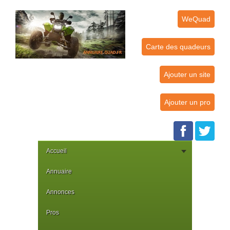
WeQuad
Carte des quadeurs
Ajouter un site
Ajouter un pro
Accueil
Annuaire
Annonces
Pros