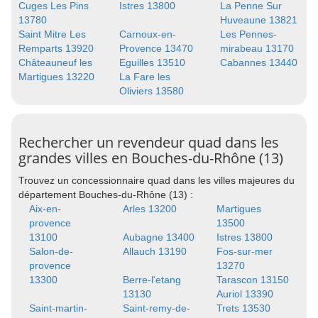
Cuges Les Pins
Istres 13800
La Penne Sur
13780
Huveaune 13821
Saint Mitre Les
Carnoux-en-
Les Pennes-
Remparts 13920
Provence 13470
mirabeau 13170
Châteauneuf les
Eguilles 13510
Cabannes 13440
Martigues 13220
La Fare les
Oliviers 13580
Rechercher un revendeur quad dans les
grandes villes en Bouches-du-Rhône (13)
Trouvez un concessionnaire quad dans les villes majeures du
département Bouches-du-Rhône (13) :
Aix-en-
Arles 13200
Martigues
provence
13500
13100
Aubagne 13400
Istres 13800
Salon-de-
Allauch 13190
Fos-sur-mer
provence
13270
13300
Berre-l'etang
Tarascon 13150
13130
Auriol 13390
Saint-martin-
Saint-remy-de-
Trets 13530