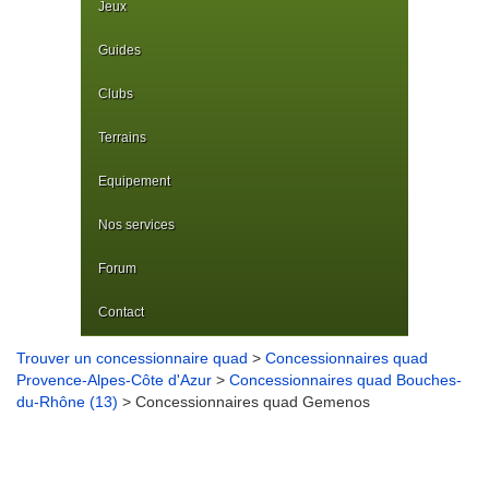
Jeux
Guides
Clubs
Terrains
Equipement
Nos services
Forum
Contact
Trouver un concessionnaire quad
>
Concessionnaires quad
Provence-Alpes-Côte d'Azur
>
Concessionnaires quad Bouches-
du-Rhône (13)
> Concessionnaires quad Gemenos