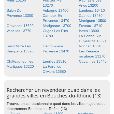
Arles 13200
Fos Sur Mer
Raphaele Les
13270
Arles 13200
Salon De
Aubagne 13400
Lambesc 13410
Provence 13300
Carnoux En
Cabries 13480
Provence 13470
Martigues 13500
Graveson 13690
Marignane 13700
Fuveau 13710
Venelles 13770
Cuges Les Pins
Istres 13800
13780
La Penne Sur
Huveaune 13821
Saint Mitre Les
Carnoux-en-
Rognac 13340
Remparts 13920
Provence 13470
Les Pennes-
mirabeau 13170
Châteauneuf les
Eguilles 13510
Cabannes 13440
Martigues 13220
La Fare les
Oliviers 13580
Rechercher un revendeur quad dans les
grandes villes en Bouches-du-Rhône (13)
Trouvez un concessionnaire quad dans les villes majeures du
département Bouches-du-Rhône (13) :
Aix-en-
Arles 13200
Martigues