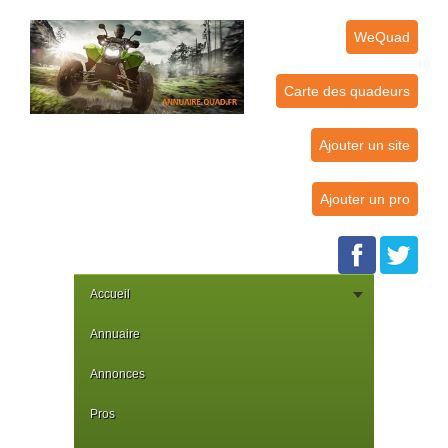
WeQuad
Carte des quadeurs
Ajouter un site
Ajouter un pro
Accueil
Annuaire
Annonces
Pros