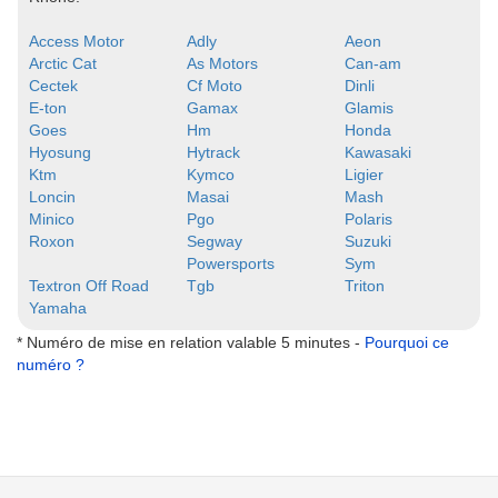
Access Motor
Adly
Aeon
Arctic Cat
As Motors
Can-am
Cectek
Cf Moto
Dinli
E-ton
Gamax
Glamis
Goes
Hm
Honda
Hyosung
Hytrack
Kawasaki
Ktm
Kymco
Ligier
Loncin
Masai
Mash
Minico
Pgo
Polaris
Roxon
Segway
Suzuki
Powersports
Sym
Textron Off Road
Tgb
Triton
Yamaha
* Numéro de mise en relation valable 5 minutes -
Pourquoi ce
numéro ?