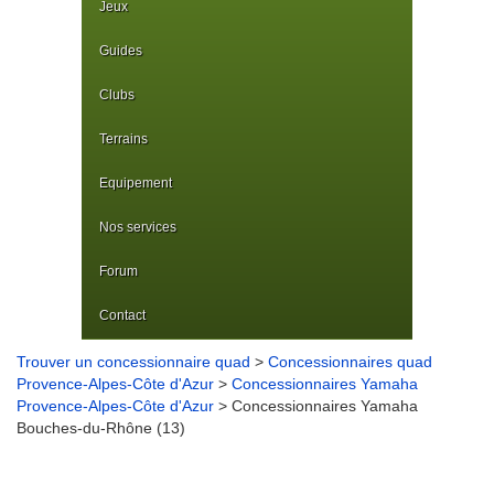
Jeux
Guides
Clubs
Terrains
Equipement
Nos services
Forum
Contact
Trouver un concessionnaire quad
>
Concessionnaires quad
Provence-Alpes-Côte d'Azur
>
Concessionnaires Yamaha
Provence-Alpes-Côte d'Azur
> Concessionnaires Yamaha
Bouches-du-Rhône (13)