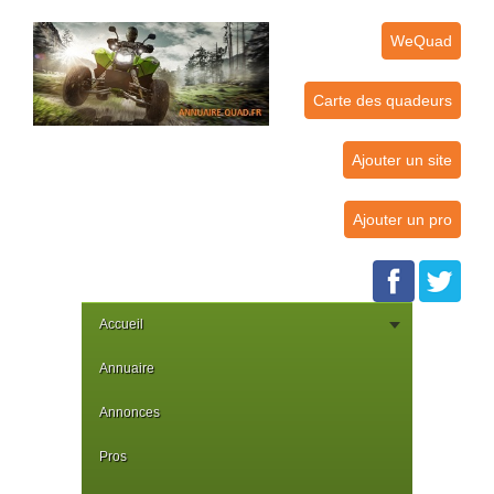
WeQuad
Carte des quadeurs
Ajouter un site
Ajouter un pro
Accueil
Annuaire
Annonces
Pros