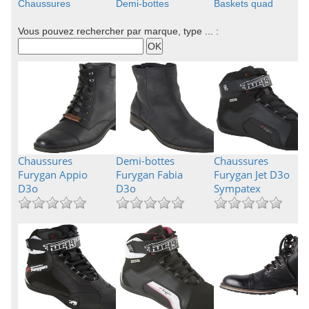
Chaussures
Demi-bottes
Baskets quad
Vous pouvez rechercher par marque, type ... :
Chaussures
Demi-bottes
Chaussures
Furygan Appio
Furygan Fabia
Furygan Jet D3o
D3o
D3o
Sympatex