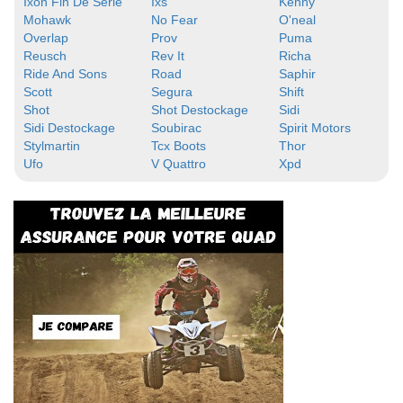
Ixon Fin De Serie
Ixs
Kenny
Mohawk
No Fear
O'neal
Overlap
Prov
Puma
Reusch
Rev It
Richa
Ride And Sons
Road
Saphir
Scott
Segura
Shift
Shot
Shot Destockage
Sidi
Sidi Destockage
Soubirac
Spirit Motors
Stylmartin
Tcx Boots
Thor
Ufo
V Quattro
Xpd