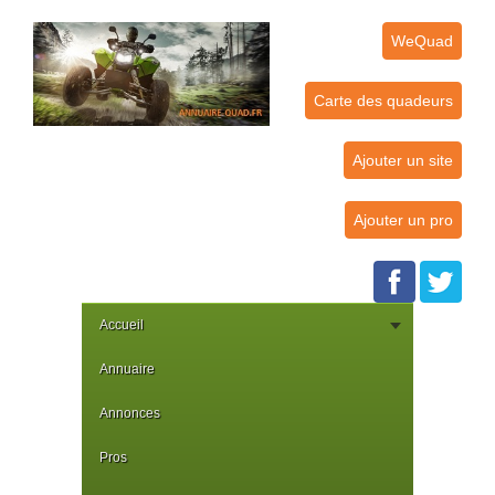
WeQuad
Carte des quadeurs
Ajouter un site
Ajouter un pro
Accueil
Annuaire
Annonces
Pros