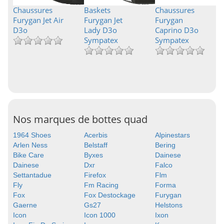
Chaussures
Baskets
Chaussures
Furygan Jet Air
Furygan Jet
Furygan
D3o
Lady D3o
Caprino D3o
Sympatex
Sympatex
Nos marques de bottes quad
1964 Shoes
Acerbis
Alpinestars
Arlen Ness
Belstaff
Bering
Bike Care
Byxes
Dainese
Dainese
Dxr
Falco
Settantadue
Firefox
Flm
Fly
Fm Racing
Forma
Fox
Fox Destockage
Furygan
Gaerne
Gs27
Helstons
Icon
Icon 1000
Ixon