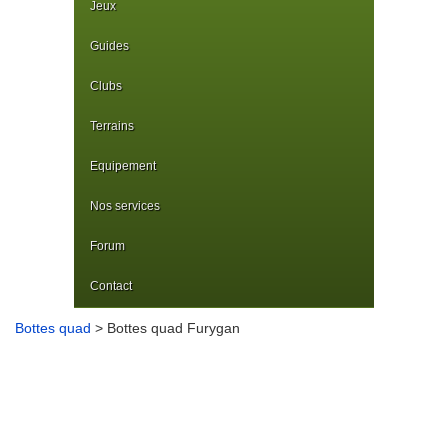
Jeux
Guides
Clubs
Terrains
Equipement
Nos services
Forum
Contact
Bottes quad
> Bottes quad Furygan