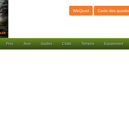
WeQuad
Carte des quade
Pros
Jeux
Guides
Clubs
Terrains
Equipement