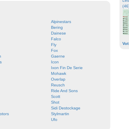
Les
(46
Alpinestars
Bering
Dainese
Falco
Vot
Fly
Fox
n
Gaerne
s
Icon
Ixon Fin De Serie
Mohawk
Overlap
Reusch
Ride And Sons
Scott
Shot
Sidi Destockage
Motors
Stylmartin
Ufo