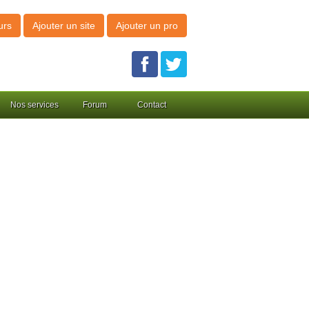
urs
Ajouter un site
Ajouter un pro
Nos services
Forum
Contact