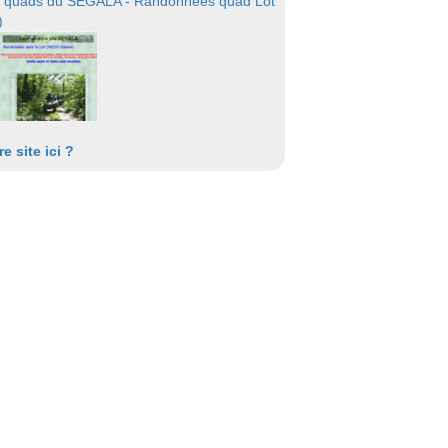
 quads du SEGALA - Randonnées quad Lot
)
re site ici ?