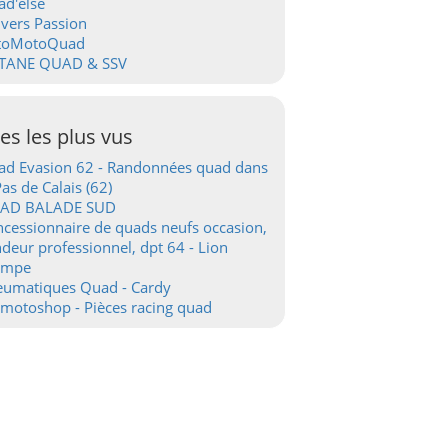
d'else
vers Passion
toMotoQuad
TANE QUAD & SSV
tes les plus vus
d Evasion 62 - Randonnées quad dans
Pas de Calais (62)
AD BALADE SUD
cessionnaire de quads neufs occasion,
deur professionnel, dpt 64 - Lion
ampe
eumatiques Quad - Cardy
motoshop - Pièces racing quad