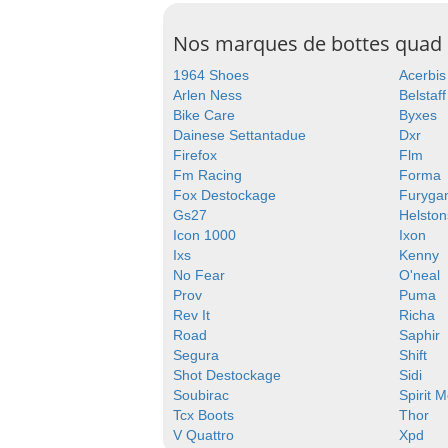
Nos marques de bottes quad
1964 Shoes
Acerbis
Arlen Ness
Belstaff
Bike Care
Byxes
Dainese Settantadue
Dxr
Firefox
Flm
Fm Racing
Forma
Fox Destockage
Furyga
Gs27
Helston
Icon 1000
Ixon
Ixs
Kenny
No Fear
O'neal
Prov
Puma
Rev It
Richa
Road
Saphir
Segura
Shift
Shot Destockage
Sidi
Soubirac
Spirit 
Tcx Boots
Thor
V Quattro
Xpd