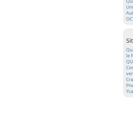
Qua
Uni
Au
OC
Si
Qua
le 
QU
Con
ven
Cr
Pn
Yca