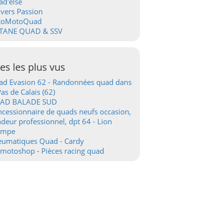
d'else
vers Passion
toMotoQuad
TANE QUAD & SSV
tes les plus vus
d Evasion 62 - Randonnées quad dans
Pas de Calais (62)
AD BALADE SUD
cessionnaire de quads neufs occasion,
deur professionnel, dpt 64 - Lion
ampe
eumatiques Quad - Cardy
motoshop - Pièces racing quad