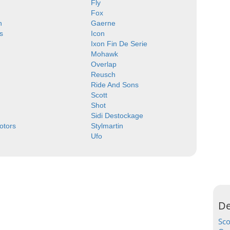
Fly
Fox
n
Gaerne
s
Icon
Ixon Fin De Serie
Mohawk
Overlap
Reusch
Ride And Sons
Scott
Shot
Sidi Destockage
Motors
Stylmartin
Ufo
De
Sc