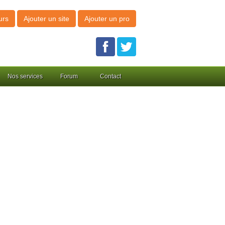
urs
Ajouter un site
Ajouter un pro
Nos services
Forum
Contact