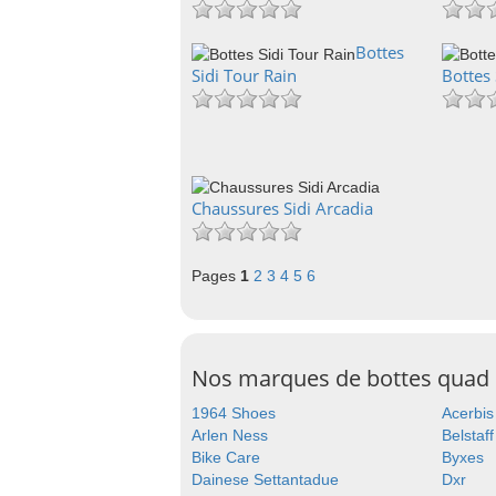
Bottes
Sidi Tour Rain
Bottes 
Chaussures Sidi Arcadia
Pages
1
2
3
4
5
6
Nos marques de bottes quad
1964 Shoes
Acerbis
Arlen Ness
Belstaff
Bike Care
Byxes
Dainese Settantadue
Dxr