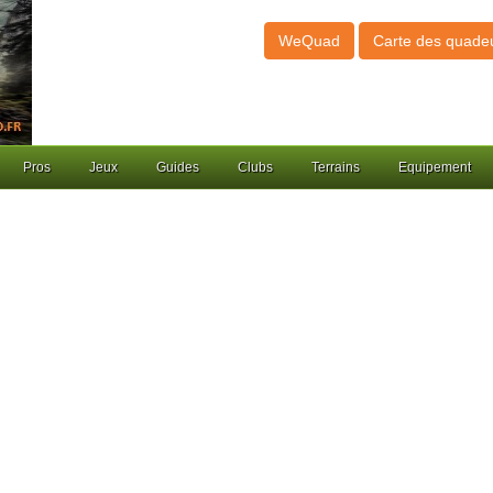
WeQuad
Carte des quade
Pros
Jeux
Guides
Clubs
Terrains
Equipement