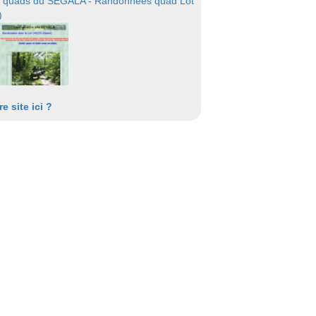
 quads du SEGALA - Randonnées quad Lot
)
re site ici ?