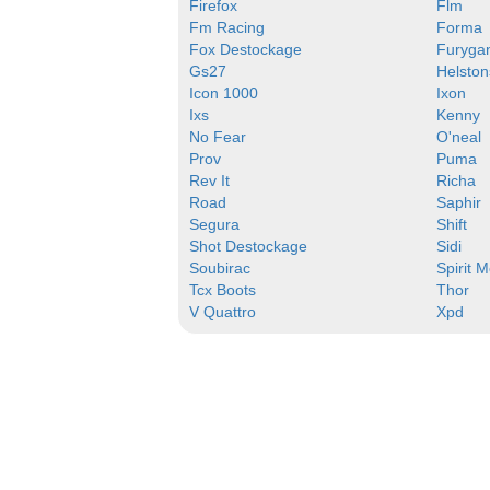
Firefox
Flm
Fm Racing
Forma
Fox Destockage
Furyga
Gs27
Helston
Icon 1000
Ixon
Ixs
Kenny
No Fear
O'neal
Prov
Puma
Rev It
Richa
Road
Saphir
Segura
Shift
Shot Destockage
Sidi
Soubirac
Spirit 
Tcx Boots
Thor
V Quattro
Xpd