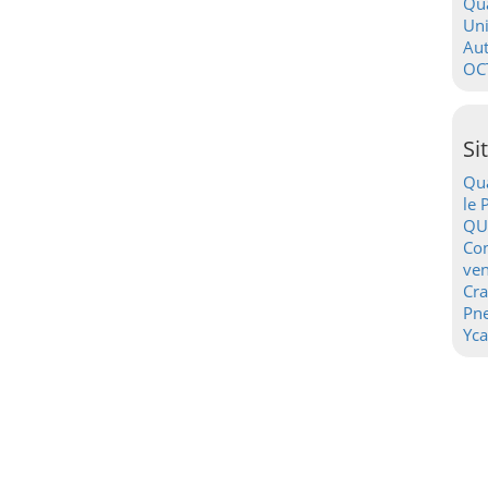
Qua
Uni
Au
OC
Si
Qua
le 
QU
Con
ven
Cr
Pn
Yca