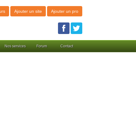
urs
Ajouter un site
Ajouter un pro
Nos services
Forum
Contact