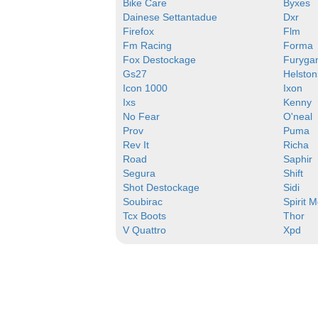
Bike Care
Byxes
Dainese Settantadue
Dxr
Firefox
Flm
Fm Racing
Forma
Fox Destockage
Furyga
Gs27
Helston
Icon 1000
Ixon
Ixs
Kenny
No Fear
O'neal
Prov
Puma
Rev It
Richa
Road
Saphir
Segura
Shift
Shot Destockage
Sidi
Soubirac
Spirit 
Tcx Boots
Thor
V Quattro
Xpd