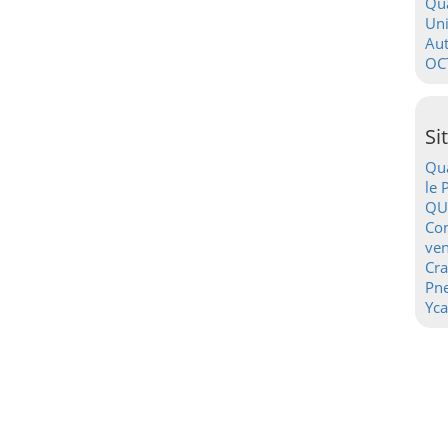
Qua
Uni
Au
OC
Si
Qua
le 
QU
Con
ven
Cr
Pn
Yca