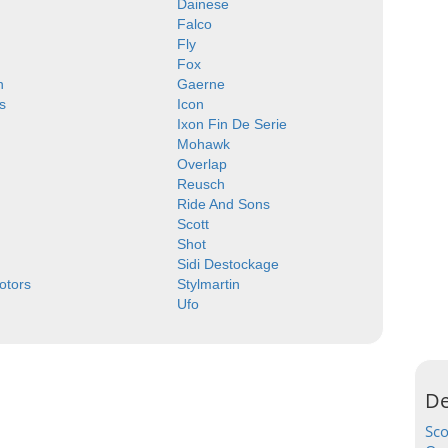
Dainese
Falco
Fly
Fox
n
Gaerne
s
Icon
Ixon Fin De Serie
Mohawk
Overlap
Reusch
Ride And Sons
Scott
Shot
Sidi Destockage
Motors
Stylmartin
Ufo
De
Sc