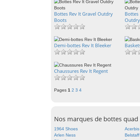
Bottes Rev It Gravel Outdry
Bottes 
Boots
Outdry
Demi-bottes Rev It Bleeker
Baskets
Chaussures Rev It Regent
Pages
1
2
3
4
Nos marques de bottes quad
1964 Shoes
Acerbis
Arlen Ness
Belstaff