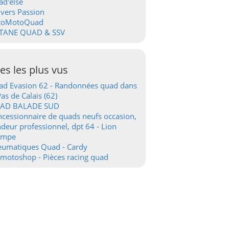
d'else
vers Passion
toMotoQuad
TANE QUAD & SSV
tes les plus vus
d Evasion 62 - Randonnées quad dans
Pas de Calais (62)
AD BALADE SUD
cessionnaire de quads neufs occasion,
deur professionnel, dpt 64 - Lion
ampe
eumatiques Quad - Cardy
motoshop - Pièces racing quad