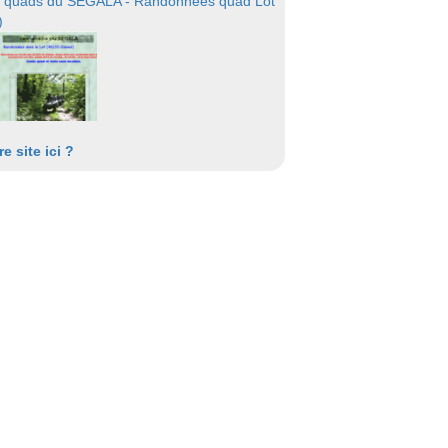
 quads du SEGALA - Randonnées quad Lot
)
re site ici ?