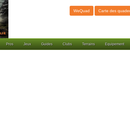
WeQuad
Carte des quade
Pros
Jeux
Guides
Clubs
Terrains
Equipement