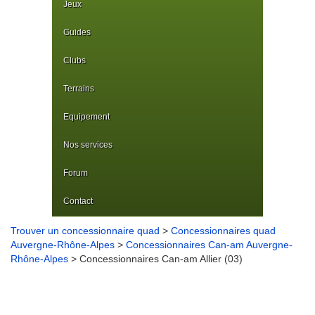
Jeux
Guides
Clubs
Terrains
Equipement
Nos services
Forum
Contact
Trouver un concessionnaire quad
>
Concessionnaires quad
Auvergne-Rhône-Alpes
>
Concessionnaires Can-am Auvergne-
Rhône-Alpes
> Concessionnaires Can-am Allier (03)