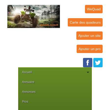
WeQuad
Carte des quadeurs
Ajouter un site
Ajouter un pro
Accueil
Annuaire
Annonces
Pros