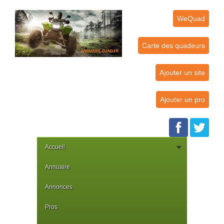
WeQuad
Carte des quadeurs
Ajouter un site
Ajouter un pro
Accueil
Annuaire
Annonces
Pros