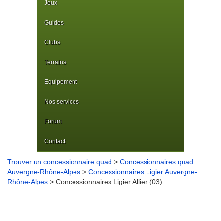
Jeux
Guides
Clubs
Terrains
Equipement
Nos services
Forum
Contact
Trouver un concessionnaire quad
>
Concessionnaires quad
Auvergne-Rhône-Alpes
>
Concessionnaires Ligier Auvergne-
Rhône-Alpes
> Concessionnaires Ligier Allier (03)