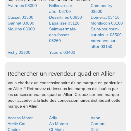
Avermes 03000
Bellerive-sur-
Commentry
allier 03700
03600
Cusset 03300
Desertines 03630
Domerat 03410
Gannat 03800
Lapalisse 03120
Montlucon 03100
Moulins 03000
Saint-germain-
Saint-pourcain-
des-fosses
sur-sioule 03500
03260
Varennes-sur-
allier 03150
Vichy 03200
Yzeure 03400
Rechercher un revendeur quad en Allier
Vous cherhez un concessionnaire d'une marque en particulier
en Allier ? Retrouvez ci-dessous les marques distibuées par
les concessionnaires quad en Allier. Cliquez sur une marque
pour accéder à la liste des concessionnaires distribuant cette
marque en Allier.
Access Motor
Adly
Aeon
Arctic Cat
As Motors
Can-am
Cectek
Cf Moto
Dinli